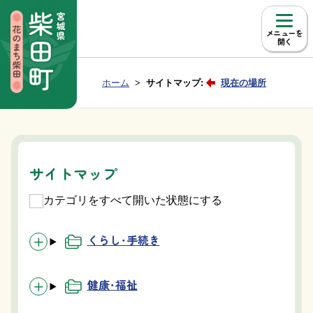
本文へ移動
メニュー
Group NAV
現在位置：
ホーム
サイトマップ:
現在の場所
BreadCrumb
サイトマップ
カテゴリをすべて開いた状態にする
くらし・手続き
健康・福祉