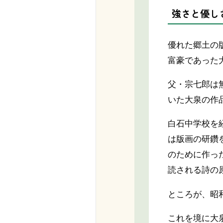
強さと優し
優れた郷土の
富豪であった
父・宗七郎は
いた大泉の作
白石中学校を
は版画の研鑽
のために作っ
読される詩の
ところが、昭
これを境に大