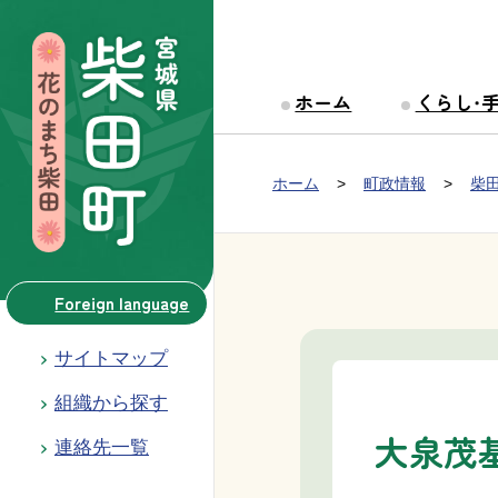
本文へ移動
ホーム
くらし・
Group NAV
現在位置：
ホーム
町政情報
柴
BreadCrumb
Foreign language
サイトマップ
組織から探す
大泉茂
連絡先一覧