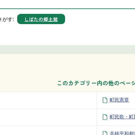
しばたの郷土館
さがす:
このカテゴリー内の他のペー
町民憲章
町民歌・町
非核平和都