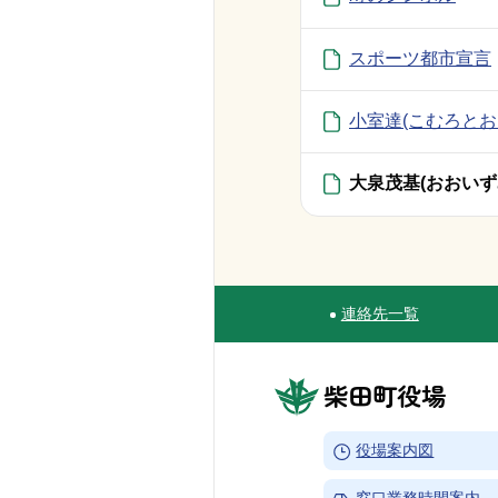
スポーツ都市宣言
小室達(こむろとお
大泉茂基(おおいず
連絡先一覧
Site Navigation
柴田町役場
→
役場案内図
窓口業務時間案内