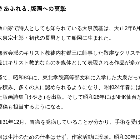
さあふれる、版画への真摯
版画家で詩人としても知られている大泉茂基は、大正2年6月
大泉宗七郎・初代の長男として船岡に生まれた。
無教会派のキリスト教徒内村鑑三に師事した敬虔なクリス
品はキリスト教的なものを媒体として表現される作品が多
経て、昭和8年に、東北学院高等部文科に入学した大泉だっ
を積み、多くの人に認められるようになり、昭和24年春に
た版画詩集「けやき」を出版。そして昭和26年にはNHK仙台
原稿も担当するようになる。
和31年12月、胃癌を発病していることが分かり、手術を受
泉は生計のための仕事はせず、作家活動に没頭。昭和30年に