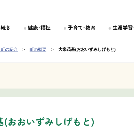
手続き
健康・福祉
子育て・教育
生涯学習
田町の紹介
町の概要
大泉茂基(おおいずみしげもと)
基(おおいずみしげもと)