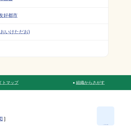
友好都市
おおいけただお)
イトマップ
組織からさがす
図
]
ページ最上部へ移動