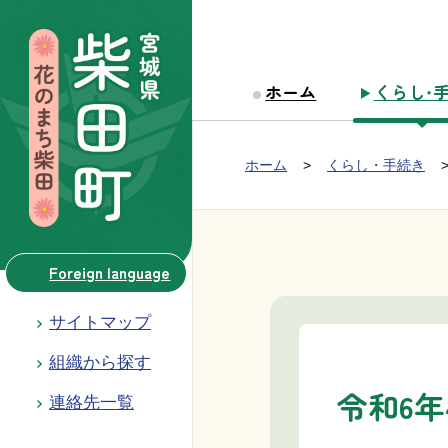
本文へ移動
ホーム
くらし・
Group NAV
現在位置：
ホーム
くらし・手続き
BreadCrumb
Foreign language
サイトマップ
組織から探す
令和6
連絡先一覧