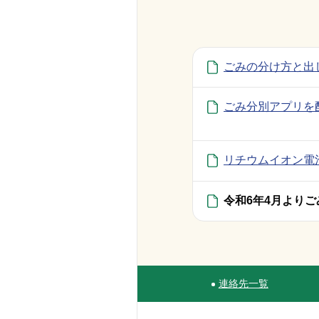
ごみの分け方と出
ごみ分別アプリを
リチウムイオン電
令和6年4月より
連絡先一覧
Site Navigation