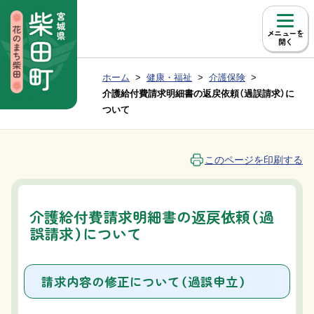
本文へ移動
メニュー
現在位置：
ホーム
健康・福祉
介護保険
Group NAV
BreadCrumb
介護給付費請求明細書の返戻依頼（過誤請求）に
ついて
このページを印刷する
介護給付費請求明細書の返戻依頼（過
誤請求）について
請求内容の修正について（過誤申立）