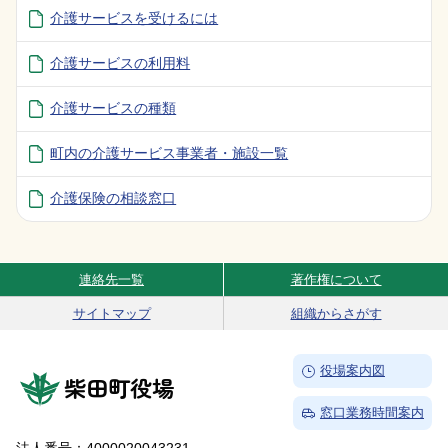
介護サービスを受けるには
介護サービスの利用料
介護サービスの種類
町内の介護サービス事業者・施設一覧
介護保険の相談窓口
連絡先一覧
著作権について
Site Navigation
サイトマップ
組織からさがす
→
役場案内図
柴田町役場
→
窓口業務時間案内
法人番号：4000020043231