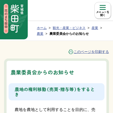
本文へ移動
メニュー
現在位置：
ホーム
観光・産業・ビジネス
産業
Group NAV
BreadCrumb
農業
農業委員会からのお知らせ
このページを印刷する
農業委員会からのお知らせ
農地の権利移動（売買・贈与等）をすると
き
農地を農地として利用することを目的に、売