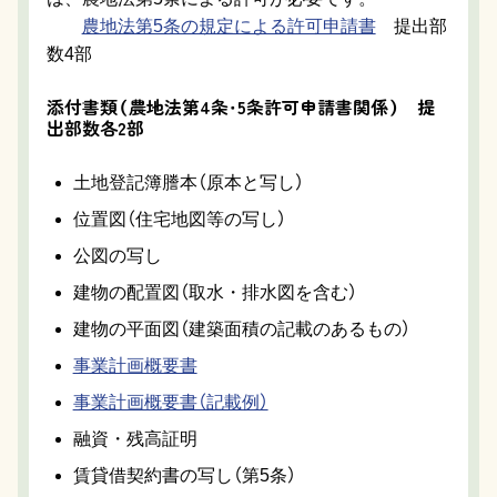
農地法第5条の規定による許可申請書
提出部
数4部
添付書類（農地法第4条・5条許可申請書関係） 提
出部数各2部
土地登記簿謄本（原本と写し）
位置図（住宅地図等の写し）
公図の写し
建物の配置図（取水・排水図を含む）
建物の平面図（建築面積の記載のあるもの）
事業計画概要書
事業計画概要書（記載例）
融資・残高証明
賃貸借契約書の写し（第5条）