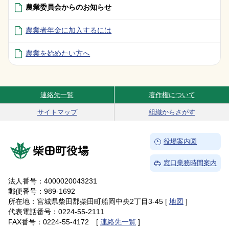
農業委員会からのお知らせ
農業者年金に加入するには
農業を始めたい方へ
連絡先一覧
著作権について
Site Navigation
サイトマップ
組織からさがす
→
役場案内図
柴田町役場
→
窓口業務時間案内
法人番号：4000020043231
郵便番号：989-1692
所在地：宮城県柴田郡柴田町船岡中央2丁目3-45 [
地図
]
代表電話番号：0224-55-2111
FAX番号：0224-55-4172 [
連絡先一覧
]