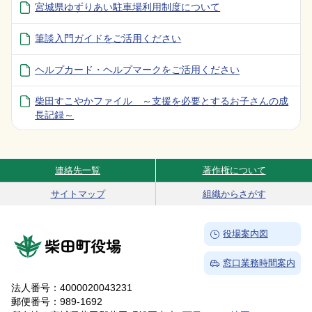
宮城県ゆずりあい駐車場利用制度について
筆談入門ガイドをご活用ください
ヘルプカード・ヘルプマークをご活用ください
柴田すこやかファイル ～支援を必要とするお子さんの成
長記録～
連絡先一覧
著作権について
Site Navigation
サイトマップ
組織からさがす
→
役場案内図
柴田町役場
→
窓口業務時間案内
法人番号：4000020043231
郵便番号：989-1692