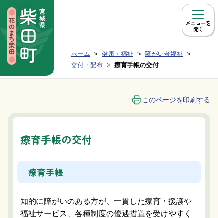
本文へ移動
メニュー
現在位置：
ホーム
健康・福祉
障がい者福祉
Group NAV
BreadCrumb
交付・配布
療育手帳の交付
このページを印刷する
療育手帳の交付
療育手帳
知的に障がいのある方が、一貫した療育・援護や
福祉サービス、各種制度の優遇措置を受けやすく