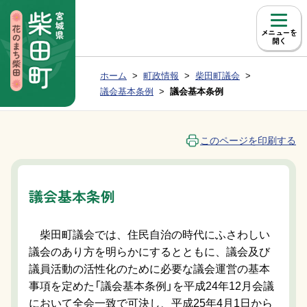
本文へ移動
メニュー
現在位置：
ホーム
町政情報
柴田町議会
Group NAV
BreadCrumb
議会基本条例
議会基本条例
このページを印刷する
議会基本条例
柴田町議会では、住民自治の時代にふさわしい
議会のあり方を明らかにするとともに、議会及び
議員活動の活性化のために必要な議会運営の基本
事項を定めた「議会基本条例」を平成24年12月会議
において全会一致で可決し、平成25年4月1日から