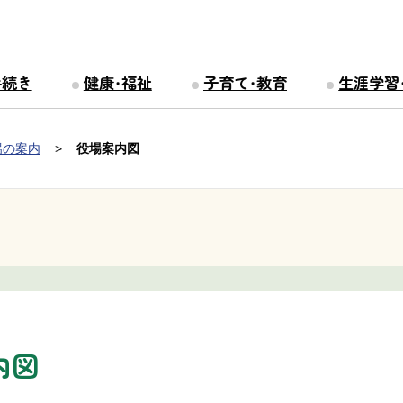
手続き
健康・福祉
子育て・教育
生涯学習
場の案内
役場案内図
内図