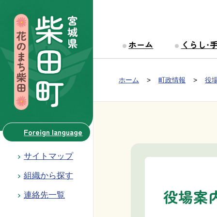
本文へ移動
ホーム
くらし・
Group NAV
現在位置：
ホーム
町政情報
役
BreadCrumb
Foreign language
サイトマップ
組織から探す
役場案
連絡先一覧