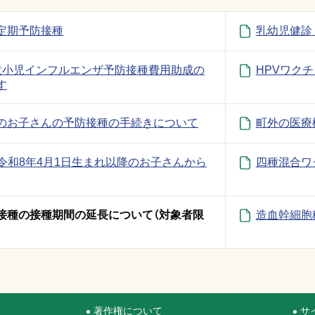
定期予防接種
乳幼児健診
意小児インフルエンザ予防接種費用助成の
HPVワク
す
のお子さんの予防接種の手続きについて
町外の医療
令和8年4月1日生まれ以降のお子さんから
四種混合ワ
接種の接種期間の延長について（対象者限
造血幹細胞
著作権について
サ