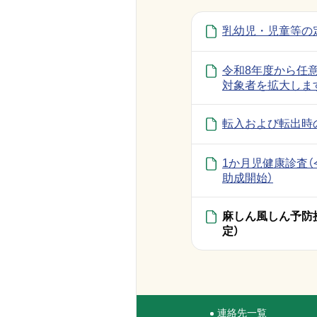
乳幼児・児童等の
令和8年度から任
対象者を拡大しま
転入および転出時
1か月児健康診査（
助成開始）
麻しん風しん予防
定）
連絡先一覧