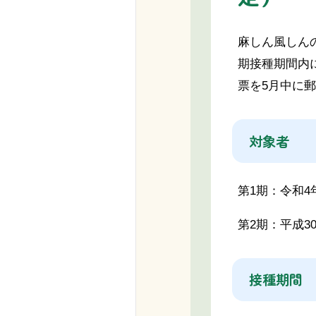
麻しん風しん
期接種期間内
票を5月中に
対象者
第1期：
令和4
第2期：
平成3
接種期間