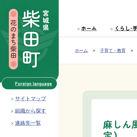
本文へ移動
ホーム
くらし・
Group NAV
現在位置：
ホーム
子育て・教育
BreadCrumb
Foreign language
サイトマップ
組織から探す
麻しん
連絡先一覧
定）