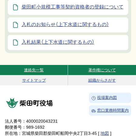
柴田町小規模工事等契約資格者の登録について
入札のお知らせ（上下水道に関するもの）
入札結果（上下水道に関するもの）
連絡先一覧
著作権について
Site Navigation
サイトマップ
組織からさがす
→
役場案内図
柴田町役場
→
窓口業務時間案内
法人番号：4000020043231
郵便番号：989-1692
所在地：宮城県柴田郡柴田町船岡中央2丁目3-45 [
地図
]