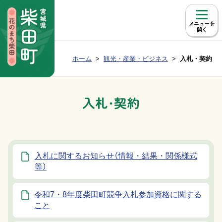
本文へ移動
メニュー
Group NAV
現在位置：
ホーム
観光・産業・ビジネス
入札・契約
BreadCrumb
入札・契約
入札に関するお知らせ（情報・結果・関係様式
等）
令和7・8年度柴田町競争入札参加資格に関する
こと