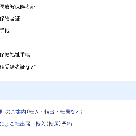
医療被保険者証
保険者証
手帳
保健福祉手帳
種受給者証など
届」のご案内（転入・転出・転居など）
による転出届・転入（転居）予約