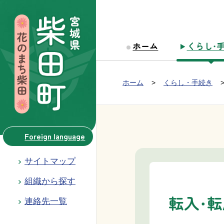
本文へ移動
ホーム
くらし・
Group NAV
現在位置：
ホーム
くらし・手続き
BreadCrumb
Foreign language
サイトマップ
組織から探す
転入・
連絡先一覧