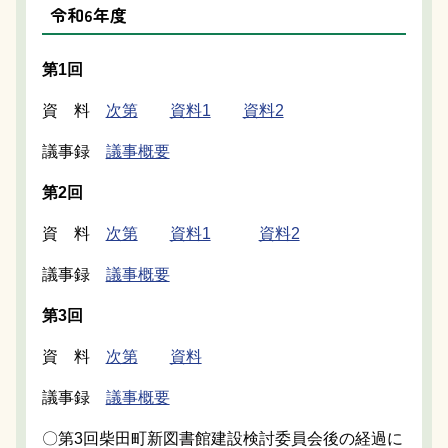
令和6年度
第1回
資 料
次第
資料1
資料2
議事録
議事概要
第2回
資 料
次第
資料1
資料2
議事録
議事概要
第3回
資 料
次第
資料
議事録
議事概要
〇第3回柴田町新図書館建設検討委員会後の経過に