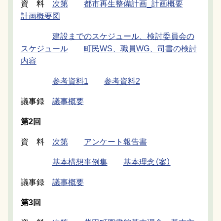
資 料
次第
都市再生整備計画_計画概要
計画概要図
建設までのスケジュール、検討委員会の
スケジュール
町民WS、職員WG、司書の検討
内容
参考資料1
参考資料2
議事録
議事概要
第2回
資 料
次第
アンケート報告書
基本構想事例集
基本理念（案）
議事録
議事概要
第3回