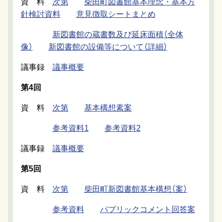
資 料
次第
柴田町図書館基本理念・基本方
針検討資料
意見徴取シートまとめ
新図書館の蔵書数及び延床面積（全体
像）
新図書館の設備等について（詳細）
議事録
議事概要
第4回
資 料
次第
基本構想素案
参考資料1
参考資料2
議事録
議事概要
第5回
資 料
次第
柴田町新図書館基本構想（案）
参考資料
パブリックコメント回答案