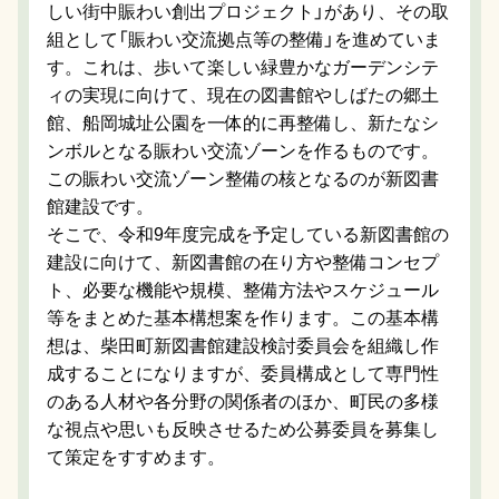
しい街中賑わい創出プロジェクト」があり、その取
組として「賑わい交流拠点等の整備」を進めていま
す。これは、歩いて楽しい緑豊かなガーデンシテ
ィの実現に向けて、現在の図書館やしばたの郷土
館、船岡城址公園を一体的に再整備し、新たなシ
ンボルとなる賑わい交流ゾーンを作るものです。
この賑わい交流ゾーン整備の核となるのが新図書
館建設です。
そこで、令和9年度完成を予定している新図書館の
建設に向けて、新図書館の在り方や整備コンセプ
ト、必要な機能や規模、整備方法やスケジュール
等をまとめた基本構想案を作ります。この基本構
想は、柴田町新図書館建設検討委員会を組織し作
成することになりますが、委員構成として専門性
のある人材や各分野の関係者のほか、町民の多様
な視点や思いも反映させるため公募委員を募集し
て策定をすすめます。