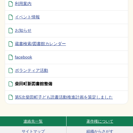
利用案内
イベント情報
お知らせ
蔵書検索/図書館カレンダー
facebook
ボランティア活動
柴田町新図書館整備
第5次柴田町子ども読書活動推進計画を策定しました
連絡先一覧
著作権について
Site Navigation
サイトマップ
組織からさがす