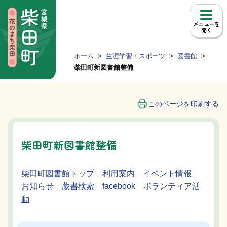
本文へ移動
メニュー
現在位置：
ホーム
生涯学習・スポーツ
図書館
Group NAV
BreadCrumb
柴田町新図書館整備
このページを印刷する
柴田町新図書館整備
柴田町図書館トップ
利用案内
イベント情報
お知らせ
蔵書検索
facebook
ボランティア活
動