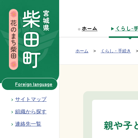
本文へ移動
ホーム
くらし・
Group NAV
現在位置：
ホーム
くらし・手続き
BreadCrumb
Foreign language
サイトマップ
組織から探す
親や子
連絡先一覧