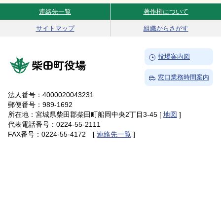
連絡先一覧
著作権について
Site Navigation
サイトマップ
組織からさがす
→
役場案内図
柴田町役場
→
窓口業務時間案内
法人番号：4000020043231
郵便番号：989-1692
所在地：宮城県柴田郡柴田町船岡中央2丁目3-45 [
地図
]
代表電話番号：0224-55-2111
FAX番号：0224-55-4172 [
連絡先一覧
]