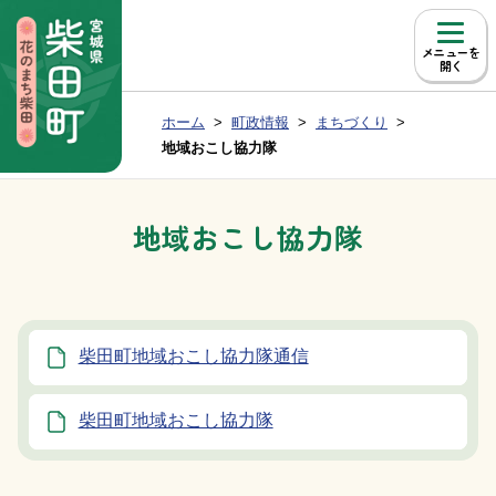
本文へ移動
メニュー
現在位置：
ホーム
町政情報
まちづくり
Group NAV
BreadCrumb
地域おこし協力隊
地域おこし協力隊
柴田町地域おこし協力隊通信
柴田町地域おこし協力隊