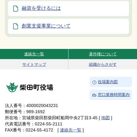
融資を受けるには
創業支援事業について
連絡先一覧
著作権について
Site Navigation
サイトマップ
組織からさがす
→
役場案内図
柴田町役場
→
窓口業務時間案内
法人番号：4000020043231
郵便番号：989-1692
所在地：宮城県柴田郡柴田町船岡中央2丁目3-45 [
地図
]
代表電話番号：0224-55-2111
FAX番号：0224-55-4172 [
連絡先一覧
]