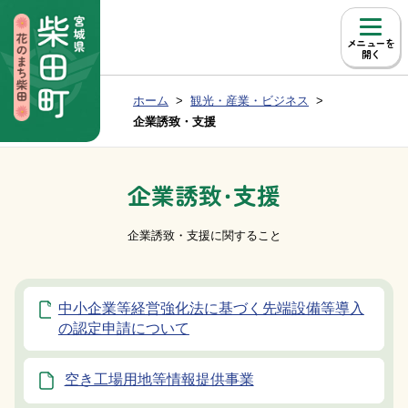
本文へ移動
メニュー
現在位置：
ホーム
観光・産業・ビジネス
Group NAV
BreadCrumb
企業誘致・支援
企業誘致・支援
企業誘致・支援に関すること
中小企業等経営強化法に基づく先端設備等導入
の認定申請について
空き工場用地等情報提供事業