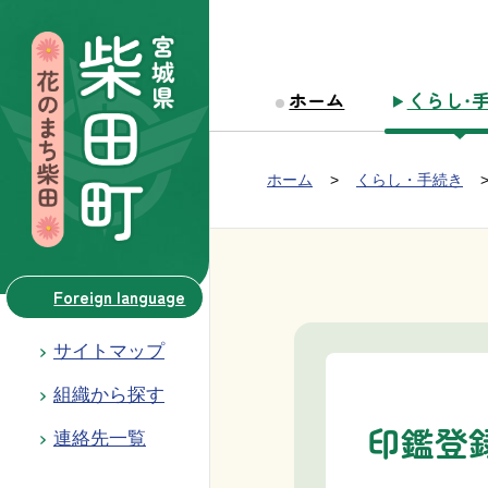
本文へ移動
ホーム
くらし・
Group NAV
現在位置：
ホーム
くらし・手続き
BreadCrumb
Foreign language
サイトマップ
組織から探す
印鑑登
連絡先一覧