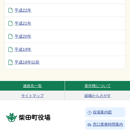
平成22年
平成21年
平成20年
平成19年
平成18年以前
連絡先一覧
著作権について
Site Navigation
サイトマップ
組織からさがす
→
役場案内図
柴田町役場
→
窓口業務時間案内