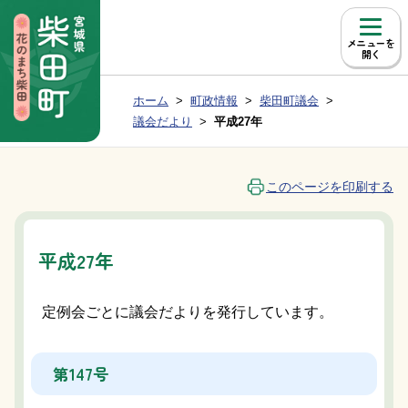
本文へ移動
メニュー
現在位置：
ホーム
町政情報
柴田町議会
Group NAV
BreadCrumb
議会だより
平成27年
このページを印刷する
平成27年
定例会ごとに議会だよりを発行しています。
第147号