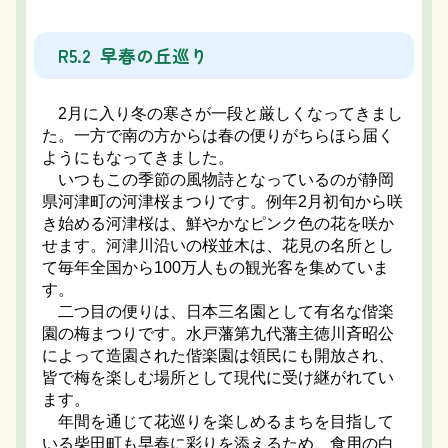
R5.2 早春の丘巡り
2月に入り冬の寒さが一段と厳しくなってきまし
た。一方で南の方からは春の便りがちらほら届く
ようにもなってきました。
いつもこの季節の風物詩となっているのが静岡
県河津町の河津桜まつりです。例年2月初旬から咲
き始める河津桜は、鮮やかなピンク色の花を咲か
せます。河津川沿いの桜並木は、花見の名所とし
て毎年全国から100万人もの観光客を集めていま
す。
二つ目の便りは、日本三名園として有名な偕楽
園の梅まつりです。水戸藩第九代藩主徳川斉昭公
によって造園された偕楽園は領民にも開放され、
皆で梅を楽しむ場所として現代に受け継がれてい
ます。
年間を通じて花巡りを楽しめるまちを目指して
いる柴田町も早春に彩りを添えるため、食用の白