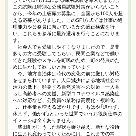
しているSPI方式による採用試験を導入しました。
この試験は特別な公務員試験対策がいらないこと
から、今年の上級職の募集に、全国から100人を超
える応募がありました。このSPI方式では仕事の処
理能力や公務員に向いているかの適正検査を行
い、これらを参考に最終選考を行うことになりま
す。
社会人でも受験しやすくなりましたので、是非
多くの方に受験してもらい、民間企業などで働い
てきた経験やスキルを町民のため、町の発展のた
めに生かして欲しいと願っています。
今、地方自治体は時代の変化の前に厳しい対応
をせまられています。人口減少による地域社会の
活力の低下、頻発する自然災害への対策、一人暮
らし高齢者への支援、新型コロナウイルス感染症
への対応など、公務員の業務は高度化・複雑化
し、仕事量も増えるばかりです。もはや「遅れず、
休まず、働かず」といった世間でいうお役所仕事の
イメージは全くありません。
柴田町がこうした現状を乗り越え、新たな役所
に生まれ変わっていくためには、これまでの常