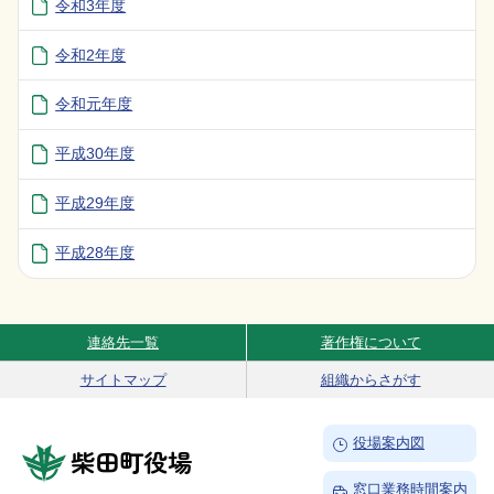
令和3年度
令和2年度
令和元年度
平成30年度
平成29年度
平成28年度
連絡先一覧
著作権について
Site Navigation
サイトマップ
組織からさがす
→
役場案内図
柴田町役場
→
窓口業務時間案内