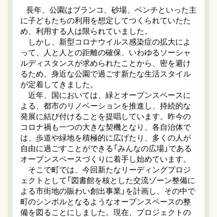
長年、公園はブランコ、砂場、ベンチといった主
に子どもたちの利用を想定してつくられていたた
め、利用する人は限られていました。
しかし、新型コロナウイルス感染症の拡大によ
って、人と人との距離の確保、いわゆるソーシャ
ルディスタンスが求められたことから、密を避け
るため、身近な公園で過ごす新たな生活スタイル
が定着してきました。
近年、国においては、緑とオープンスペースに
よる、都市のリノベーションを推進し、持続的な
発展に結び付けることを提唱しています。昨今の
コロナ禍も一つの大きな契機となり、各自治体で
は、歩道や緑地を積極的に広げたり、多くの人が
自由に過ごすことができる「みんなの広場」である
オープンスペースづくりに着手し始めています。
そこで町では、今回新たなリーディングプロジ
ェクトとして「図書館を核とした交流ゾーン整備に
よる市街地の賑わい創出事業」を計画し、その中で
町のシンボルとなるようなオープンスペースの整
備を図ることにしました。現在、プロジェクトの