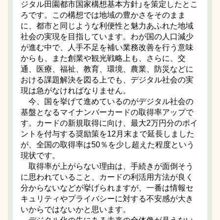
ジタル田園都市国家構想基本方針」を策定したとこ
ろです。この構想では地域の豊かさをそのまま
に、都市と同じような利便性と魅力あふれた地域
社会の実現を目指しています。わが国の人口減少
が進む中で、人手不足を補い業務改善を行う意味
からも、また創業や観光戦略上も、さらに、交
通、医療、福祉、教育、環境、農業、防災などに
おける課題解決を図る上でも、デジタル社会の実
現は急がなければなりません。
今、国を挙げて進めているのがデジタル社会の
基盤となるマイナンバーカードの取得率アップで
す。カードの新規取得に向け、最大2万円分のポイ
ントを付与する奨励策を12月末まで延長しました
が、全国の取得率は50％を少し超えた程度という
現状です。
取得率が上がらない理由は、手続きが面倒そう
に思われていること、カードの利活用方法が良く
分からないなどが挙げられますが、一番は情報セ
キュリティやプライバシーに対する不安感が大き
いからではないかと思います。