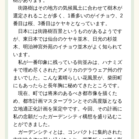
樹があります。
街路樹はその地方の気候風土に合わせて樹木が
選定されることが多く、1番多いのがイチョウ、2
番目は桜、3番目はケヤキとなっています。
日本には街路樹百景というものがあるようです
が、東日本では仙台のケヤキ並木、日光の杉並
木、明治神宮外苑のイチョウ並木がよく知られて
います。
私が一番印象に残っている街並みは、ハナミズ
キで埋め尽くされたアメリカのデラウェア州の佇
まいでした。こんな素晴らしい花風景が、柴田町
にもあったらと長年胸に秘めてきたところです。
現在、町では将来のあるべき都市像を描くた
め、都市計画マスタープランとその高度版となる
立地適正化計画を策定中です。今回、その計画に
私の念願だったガーデンシティ構想を盛り込むこ
とができました。
ガーデンシティとは、コンパクトに集約された