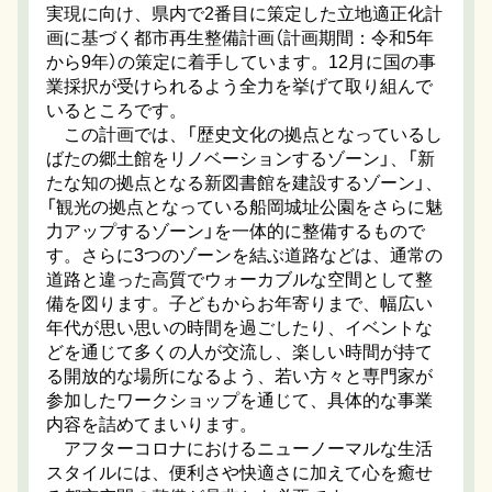
実現に向け、県内で2番目に策定した立地適正化計
画に基づく都市再生整備計画（計画期間：令和5年
から9年）の策定に着手しています。12月に国の事
業採択が受けられるよう全力を挙げて取り組んで
いるところです。
この計画では、「歴史文化の拠点となっているし
ばたの郷土館をリノベーションするゾーン」、「新
たな知の拠点となる新図書館を建設するゾーン」、
「観光の拠点となっている船岡城址公園をさらに魅
力アップするゾーン」を一体的に整備するもので
す。さらに3つのゾーンを結ぶ道路などは、通常の
道路と違った高質でウォーカブルな空間として整
備を図ります。子どもからお年寄りまで、幅広い
年代が思い思いの時間を過ごしたり、イベントな
どを通じて多くの人が交流し、楽しい時間が持て
る開放的な場所になるよう、若い方々と専門家が
参加したワークショップを通じて、具体的な事業
内容を詰めてまいります。
アフターコロナにおけるニューノーマルな生活
スタイルには、便利さや快適さに加えて心を癒せ