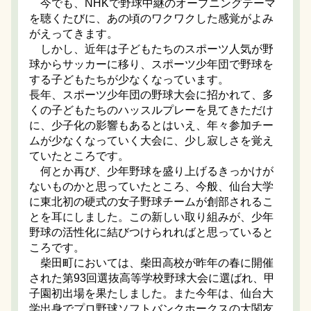
今でも、NHKで野球中継のオープニングテーマ
を聴くたびに、あの頃のワクワクした感覚がよみ
がえってきます。
しかし、近年は子どもたちのスポーツ人気が野
球からサッカーに移り、スポーツ少年団で野球を
する子どもたちが少なくなっています。
長年、スポーツ少年団の野球大会に招かれて、多
くの子どもたちのハッスルプレーを見てきただけ
に、少子化の影響もあるとはいえ、年々参加チー
ムが少なくなっていく大会に、少し寂しさを覚え
ていたところです。
何とか再び、少年野球を盛り上げるきっかけが
ないものかと思っていたところ、今般、仙台大学
に東北初の硬式の女子野球チームが創部されるこ
とを耳にしました。この新しい取り組みが、少年
野球の活性化に結びつけられればと思っていると
ころです。
柴田町においては、柴田高校が昨年の春に開催
された第93回選抜高等学校野球大会に選ばれ、甲
子園初出場を果たしました。また今年は、仙台大
学出身でプロ野球ソフトバンクホークスの大関友