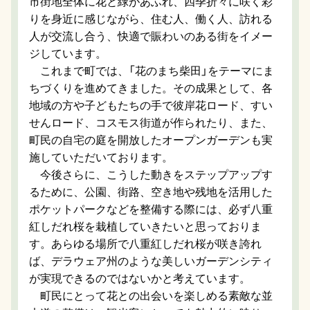
市街地全体に花と緑があふれ、四季折々に咲く彩
りを身近に感じながら、住む人、働く人、訪れる
人が交流し合う、快適で賑わいのある街をイメー
ジしています。
これまで町では、「花のまち柴田」をテーマにま
ちづくりを進めてきました。その成果として、各
地域の方や子どもたちの手で彼岸花ロード、すい
せんロード、コスモス街道が作られたり、また、
町民の自宅の庭を開放したオープンガーデンも実
施していただいております。
今後さらに、こうした動きをステップアップす
るために、公園、街路、空き地や残地を活用した
ポケットパークなどを整備する際には、必ず八重
紅しだれ桜を栽植していきたいと思っておりま
す。あらゆる場所で八重紅しだれ桜が咲き誇れ
ば、デラウェア州のような美しいガーデンシティ
が実現できるのではないかと考えています。
町民にとって花との出会いを楽しめる素敵な並