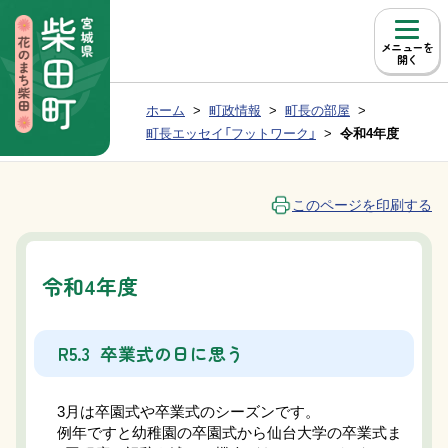
本文へ移動
メニュー
現在位置：
ホーム
町政情報
町長の部屋
Group NAV
BreadCrumb
町長エッセイ「フットワーク」
令和4年度
このページを印刷する
令和4年度
R5.3 卒業式の日に思う
3月は卒園式や卒業式のシーズンです。
例年ですと幼稚園の卒園式から仙台大学の卒業式ま