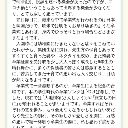
で6回程度、祝辞を述べる機会があったのですが、コ
ロナ禍ということもあって出席する機会が少なくな
り、とても寂しく思っています。
節目節目に、厳粛な中で卒業式が行われるのは日本
と韓国だけで、欧米では明るくお祭り騒ぎのような卒
業式もあれば、身内でひっそりと行う場合などさまざ
まなようです。
入園時には幼稚園に行きたくないと駄々をこねてい
た我が子も、集団生活に慣れ、先生方の保育もあって
すくすくと育った姿や、ネクタイを絞め、また袴姿で
卒業証書を受け取る少し大人っぽく成長した6年生の
晴れ舞台に、多くの保護者の皆さんは感激するととも
に、苦労してきた子育ての思い出も入り交じり、目頭
が熱くなるようです。
卒業式で一番感動するのが、卒業生による記念の合
唱です。私の学生時代の卒業ソングは「仰げば尊し」で
した。現在では「大地讃頌(さんしょう)」や「旅立ちの日
に」が歌われることが多いようです。卒業すればそれ
ぞれの道を歩み、もう会えなくなるかもしれない友だ
ちや先生との別れ。その寂しさや悲しさを胸に、万感
の思いで精一杯歌う卒業生の姿に、私も思わず涙があ
ふれてしまいます。