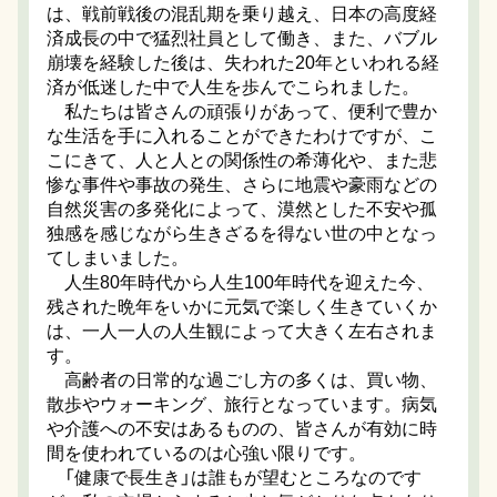
は、戦前戦後の混乱期を乗り越え、日本の高度経
済成長の中で猛烈社員として働き、また、バブル
崩壊を経験した後は、失われた20年といわれる経
済が低迷した中で人生を歩んでこられました。
私たちは皆さんの頑張りがあって、便利で豊か
な生活を手に入れることができたわけですが、こ
こにきて、人と人との関係性の希薄化や、また悲
惨な事件や事故の発生、さらに地震や豪雨などの
自然災害の多発化によって、漠然とした不安や孤
独感を感じながら生きざるを得ない世の中となっ
てしまいました。
人生80年時代から人生100年時代を迎えた今、
残された晩年をいかに元気で楽しく生きていくか
は、一人一人の人生観によって大きく左右されま
す。
高齢者の日常的な過ごし方の多くは、買い物、
散歩やウォーキング、旅行となっています。病気
や介護への不安はあるものの、皆さんが有効に時
間を使われているのは心強い限りです。
「健康で長生き」は誰もが望むところなのです