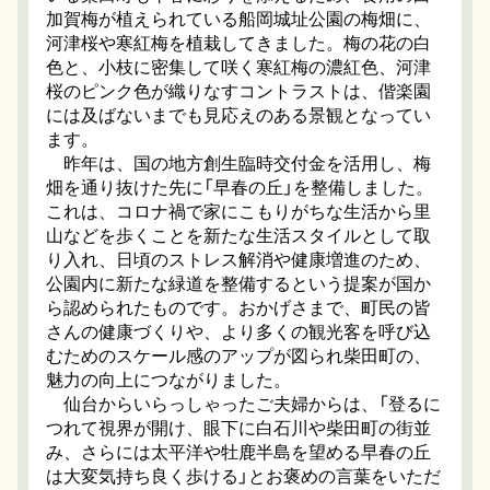
加賀梅が植えられている船岡城址公園の梅畑に、
河津桜や寒紅梅を植栽してきました。梅の花の白
色と、小枝に密集して咲く寒紅梅の濃紅色、河津
桜のピンク色が織りなすコントラストは、偕楽園
には及ばないまでも見応えのある景観となってい
ます。
昨年は、国の地方創生臨時交付金を活用し、梅
畑を通り抜けた先に「早春の丘」を整備しました。
これは、コロナ禍で家にこもりがちな生活から里
山などを歩くことを新たな生活スタイルとして取
り入れ、日頃のストレス解消や健康増進のため、
公園内に新たな緑道を整備するという提案が国か
ら認められたものです。おかげさまで、町民の皆
さんの健康づくりや、より多くの観光客を呼び込
むためのスケール感のアップが図られ柴田町の、
魅力の向上につながりました。
仙台からいらっしゃったご夫婦からは、「登るに
つれて視界が開け、眼下に白石川や柴田町の街並
み、さらには太平洋や牡鹿半島を望める早春の丘
は大変気持ち良く歩ける」とお褒めの言葉をいただ