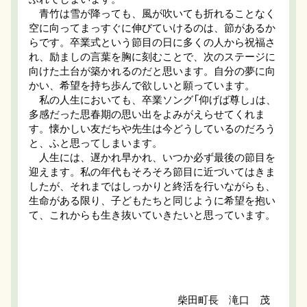
青竹は雪が降っても、風が吹いても折れることなく
空に向ってまっすぐに伸びていけるのは、節があるか
らです。卒業式という節目の日に多くの人から祝福さ
れ、励ましの言葉を胸に刻むことで、次のステージに
向けた土台が築かれるのだと思います。自分の夢に向
かい、希望を持ち歩んで欲しいと願っています。
私の人生においても、卒業ソング「仰げば尊し」は、
多感だった思春期の思い出をよみがえらせてくれま
す。懐かしい友だちや先生は今どうしているのだろう
と、ふと思ってしまいます。
人生には、遅かれ早かれ、いつか必ず最後の節目を
迎えます。私の年代もそろそろ節目に近づいてはきま
したが、それまではしっかりと終活を行いながらも、
生命がある限り、子どもたちと同じように希望を抱い
て、これからも生き抜いていきたいと思っています。
柴田町長 滝口 茂