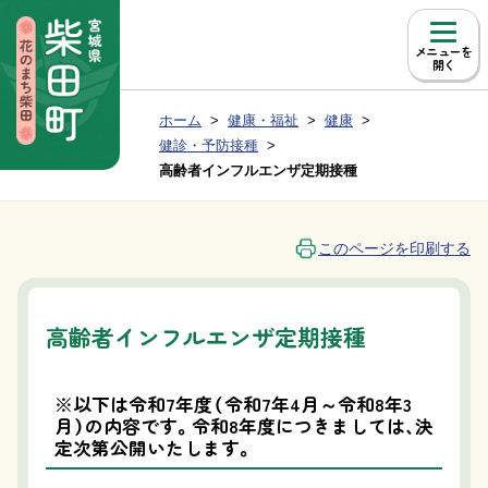
本文へ移動
メニュー
現在位置：
ホーム
健康・福祉
健康
Group NAV
BreadCrumb
健診・予防接種
高齢者インフルエンザ定期接種
このページを印刷する
高齢者インフルエンザ定期接種
※以下は令和7年度（令和7年4月～令和8年3
月）の内容です。令和8年度につきましては、決
定次第公開いたします。