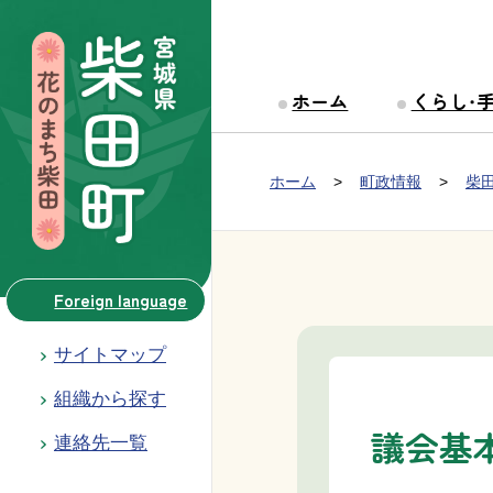
本文へ移動
ホーム
くらし・
Group NAV
現在位置：
ホーム
町政情報
柴
BreadCrumb
Foreign language
サイトマップ
組織から探す
議会基
連絡先一覧