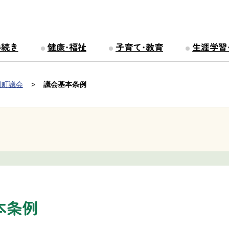
手続き
健康・福祉
子育て・教育
生涯学習
田町議会
議会基本条例
本条例