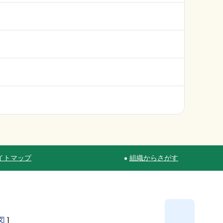
イトマップ
組織からさがす
図
]