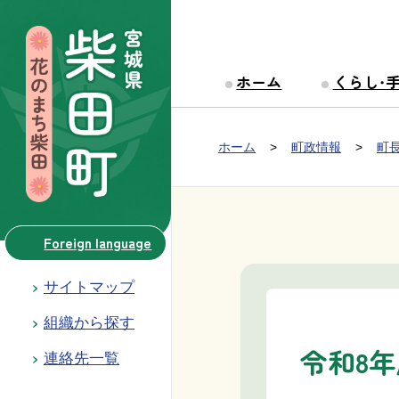
本文へ移動
ホーム
くらし・
Group NAV
現在位置：
ホーム
町政情報
町
BreadCrumb
Foreign language
サイトマップ
組織から探す
令和8
連絡先一覧