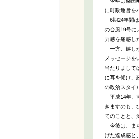
今年は柴田町
に町政運営を
6期24年間
の台風19号
力感を痛感し
一方、嬉しか
メッセージを
当たりまして
に耳を傾け、
の政治スタイ
平成14年、
きますのも、
てのことと、
今後は、まち
げた達成感と