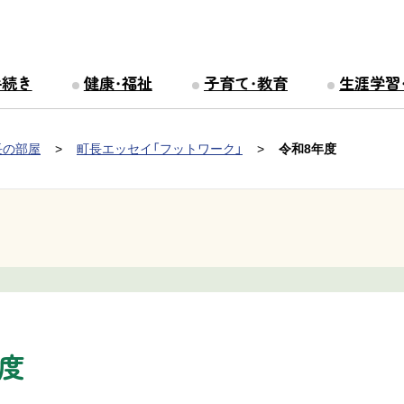
手続き
健康・福祉
子育て・教育
生涯学習
長の部屋
町長エッセイ「フットワーク」
令和8年度
年度