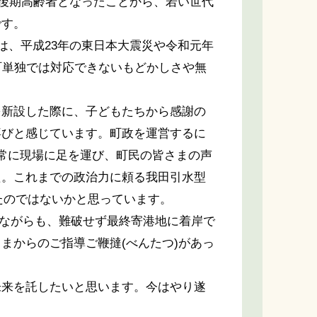
て後期高齢者となったことから、若い世代
です。
は、平成23年の東日本大震災や令和元年
町単独では対応できないもどかしさや無
新設した際に、子どもたちから感謝の
喜びと感じています。町政を運営するに
、常に現場に足を運び、町民の皆さまの声
た。これまでの政治力に頼る我田引水型
たのではないかと思っています。
しながらも、難破せず最終寄港地に着岸で
まからのご指導ご鞭撻(べんたつ)があっ
来を託したいと思います。今はやり遂