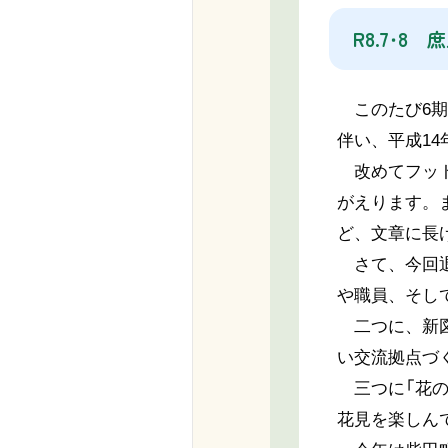
R8.7・8
このたび6期
伴い、平成1
改めてフット
がえります。
ど、文章に長
さて、今回退
や職員、そし
二つに、新図
い交流拠点づ
三つに「花の
花見を楽しん