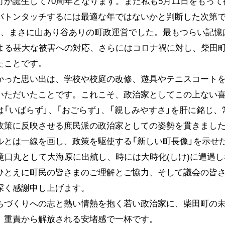
が誕生して70周年となります。また私も5月11日をもっ
バトンタッチするには最適な年ではないかと判断した次第
は、まさに山あり谷ありの町政運営でした。最もつらい記憶
による甚大な被害への対応、さらにはコロナ禍に対し、柴田
たことです。
った思い出は、学校や校庭の改修、遊具やテニスコートを
いただいたことです。これこそ、政治家としてこの上ない
は「いばらず」、「おごらず」、「親しみやすさ」を肝に銘じ
政策に反映させる庶民派の政治家としての姿勢を貫きまし
ルとは一線を画し、政策を駆使する「新しい町長像」を示せ
滝口丸として大海原に出航し、時には大時化(しけ)に遭遇
ひとえに町民の皆さまのご理解とご協力、そして議会の皆さ
深く感謝申し上げます。
づくりへの志と熱い情熱を抱く若い政治家に、柴田町の未
、重責から解放される安堵感で一杯です。