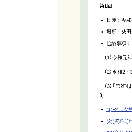
第1回
日時：令和4
場所：柴田
協議事項：
（1）令和元年
（2）令和2・
（3）「第2期
3）
(1)R4-1次第
(2)(資料1