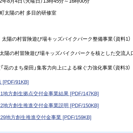
年8月4日（火曜日）13時45分～16時00分
町太陽の村 多目的研修室
度 太陽の村冒険遊び場キッズバイクパーク整備事業（資料1）
度 太陽の村冒険遊び場キッズバイクパークを核とした交流人口
年度「花のまち柴田」集客力向上による稼ぐ力強化事業（資料3）
 [PDF/91KB]
)R1地方創生拠点交付金事業結果 [PDF/147KB]
)R2地方創生推進交付金事業説明 [PDF/150KB]
)H29地方創生推進交付金事業 [PDF/159KB]