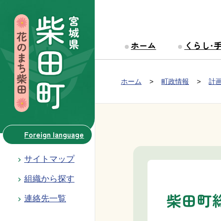
本文へ移動
ホーム
くらし・
Group NAV
現在位置：
ホーム
町政情報
計
BreadCrumb
Foreign language
サイトマップ
組織から探す
柴田町
連絡先一覧