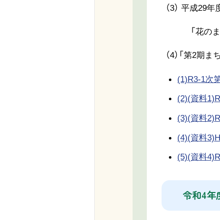
（3） 平成2
「花のまち柴
（4）「第2期
(1)R3-1次第
(2)(資料
(3)(資料
(4)(資料3
(5)(資料4
令和4年