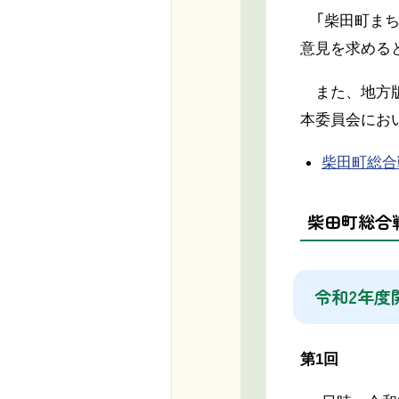
「柴田町まち
意見を求める
また、地方版
本委員会にお
柴田町総合戦
柴田町総合
令和2年度
第1回