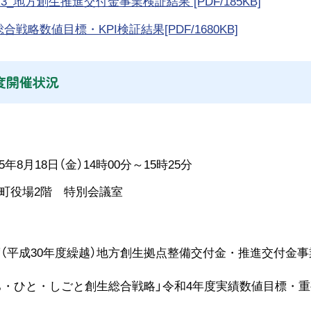
)R3_地方創生推進交付金事業検証結果 [PDF/185KB]
)総合戦略数値目標・KPI検証結果[PDF/1680KB]
度開催状況
年8月18日（金）14時00分～15時25分
町役場2階 特別会議室
度（平成30年度繰越）地方創生拠点整備交付金・推進交付金事
まち・ひと・しごと創生総合戦略」令和4年度実績数値目標・重要