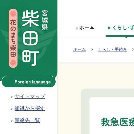
本文へ移動
ホーム
くらし・
Group NAV
現在位置：
ホーム
くらし・手続き
BreadCrumb
Foreign language
サイトマップ
組織から探す
救急医
連絡先一覧