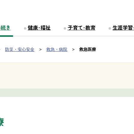
手続き
健康・福祉
子育て・教育
生涯学習
防災・安心安全
救急・病院
救急医療
療