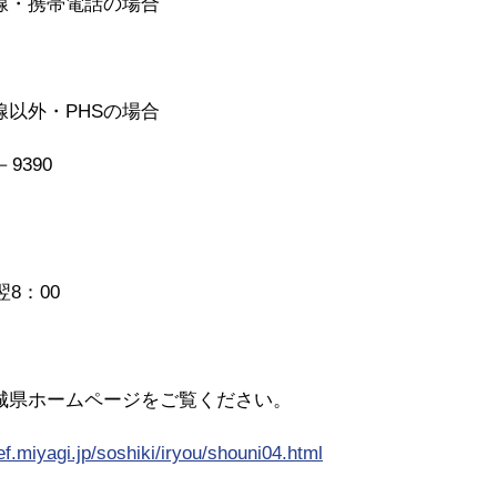
・携帯電話の場合
以外・PHSの場合
9390
8：00
城県ホームページをご覧ください。
ef.miyagi.jp/soshiki/iryou/shouni04.html