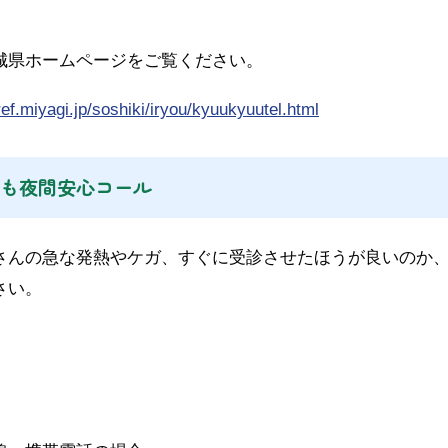
城県ホームページをご覧ください。
ef.miyagi.jp/soshiki/iryou/kyuukyuutel.html
も夜間安心コール
んの急な発熱やケガ、すぐに受診させたほうが良いのか、
さい。