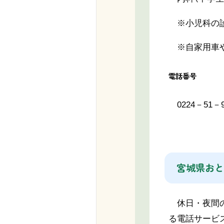
※小児科の診
※自家用車や
電話番号
0224－51－9
宮城県おと
休日・夜間の
る電話サービ