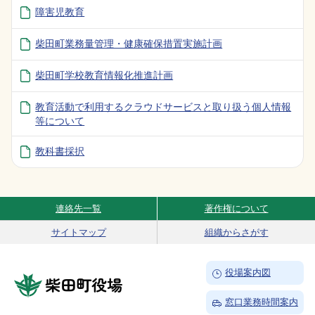
障害児教育
柴田町業務量管理・健康確保措置実施計画
柴田町学校教育情報化推進計画
教育活動で利用するクラウドサービスと取り扱う個人情報
等について
教科書採択
連絡先一覧
著作権について
Site Navigation
サイトマップ
組織からさがす
→
役場案内図
柴田町役場
→
窓口業務時間案内