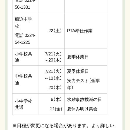
電話 0224-
56-1331
船迫中学
校
22（土）
PTA奉仕作業
電話 0224-
54-1225
小学校共
7/21（火）
夏季休業日
通
～20（木）
7/21（火）
夏季休業日
中学校共
～19（水）
実力テスト（全学
通
20（木）
年）
6（木）
水難事故撲滅の日
小中学校
共通
21(金)
夏休み明け集会
※日程が変更になる場合があります。より詳しい