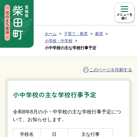
本文へ移動
メニュー
現在位置：
ホーム
子育て・教育
教育
Group NAV
BreadCrumb
小学校・中学校
小中学校の主な学校行事予定
このページを印刷する
小中学校の主な学校行事予定
令和8年8月の小・中学校の主な学校行事予定につ
いて、お知らせします。
学校名
日
主な行事