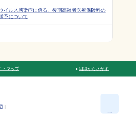
ウイルス感染症に係る、後期高齢者医療保険料の
猶予について
イトマップ
組織からさがす
図
]
ページ最上部へ移動