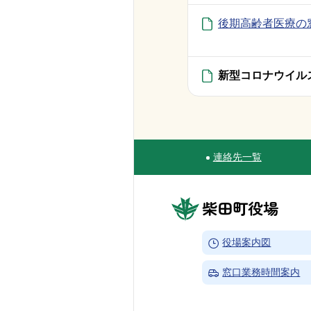
後期高齢者医療の
新型コロナウイル
連絡先一覧
Site Navigation
柴田町役場
→
役場案内図
→
窓口業務時間案内