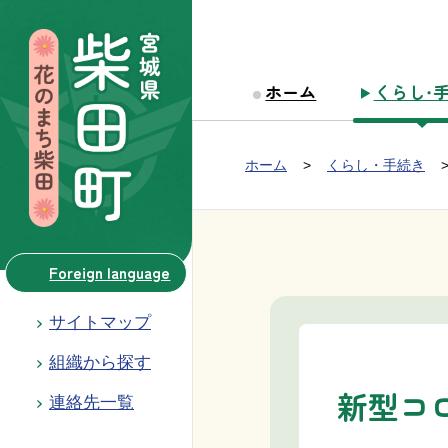
本文へ移動
ホーム
くらし・
Group NAV
現在位置：
ホーム
くらし・手続き
BreadCrumb
Foreign language
サイトマップ
組織から探す
新型コ
連絡先一覧