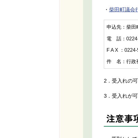
・
柴田町議会行政視
申込先：柴田
電 話：0224-
F A X ：0224-
件 名：行政
2．受入れの
3．受入れが
注意事