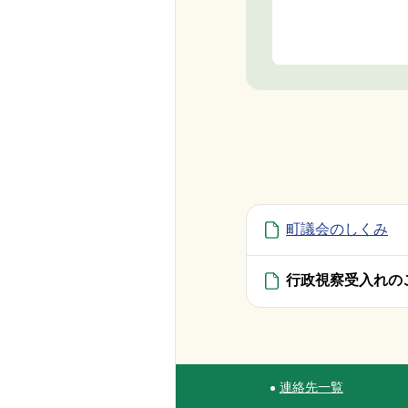
町議会のしくみ
行政視察受入れの
連絡先一覧
Site Navigation