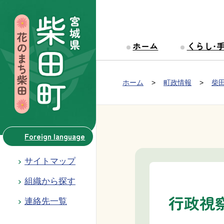
本文へ移動
ホーム
くらし・
Group NAV
現在位置：
ホーム
町政情報
柴
BreadCrumb
Foreign language
サイトマップ
組織から探す
行政視
連絡先一覧