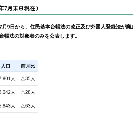
年7月末日現在）
年7月9日から、住民基本台帳法の改正及び外国人登録法が
台帳法の対象者のみを公表します。
人口
前月比
7,801人
△35人
8,042人
△28人
5,843人
△63人