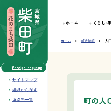
本文へ移動
ホーム
くらし・
Group NAV
現在位置：
ホーム
町政情報
人
BreadCrumb
Foreign language
サイトマップ
組織から探す
町の人
連絡先一覧