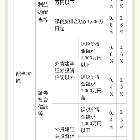
万円以下
利益
％
％
の配
0.
0.
当等
課税所得金額が1,000万
8
6
円超
％
％
課税所得
0.
0.
金額が
8
6
1,000万円
％
％
外貨建等
以下
証券投資
配当控
課税所得
信託以外
0.
0.
除
金額が
4
3
1,000万円
証券
％
％
超
投資
信託
課税所得
0.
0.
等
金額が
4
3
1,000万円
％
％
外貨建証
以下
券投資信