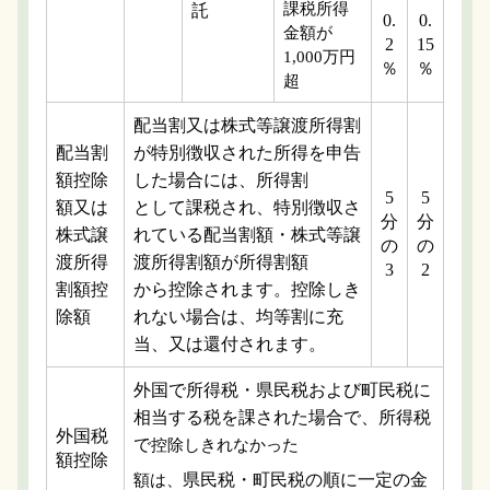
課税所得
託
0.
0.
金額が
2
15
1,000万円
％
％
超
配当割又は株式等譲渡所得割
配当割
が特別徴収された所得を申告
額控除
した場合には、所得割
5
5
額又は
として課税され、特別徴収さ
分
分
株式譲
れている配当割額・株式等譲
の
の
渡所得
渡所得割額が所得割額
3
2
割額控
から控除されます。控除しき
除額
れない場合は、均等割に充
当、又は還付されます。
外国で所得税・県民税および町民税に
相当する税を課された場合で、所得税
外国税
で
控除しきれなかった
額控除
県民税・町民税の順に一定の金
額は、