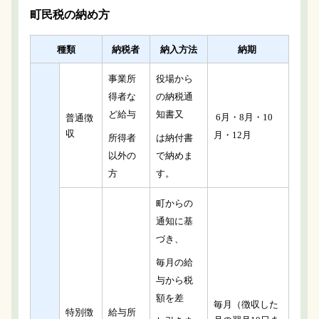
町民税の納め方
種類
納税者
納入方法
納期
事業所
役場から
得者な
の納税通
ど給与
知書又
6月・8月・10
普通徴
収
月・12月
所得者
は納付書
以外の
で納めま
方
す。
町からの
通知に基
づき、
毎月の給
与から税
額を差
毎月（徴収した
特別徴
給与所