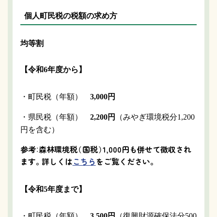
個人町民税の税額の求め方
均等割
【令和6年度から】
・町民税（年額）
3,000円
・県民税（年額）
2,200円
（みやぎ環境税分1,200
円を含む）
参考
：
森林環境税
（
国税
）
1,000円も併せて徴収され
ます。詳しくは
こちら
をご覧ください。
【令和5年度まで】
・町民税（年額）
3,500円
（復興財源確保法分500