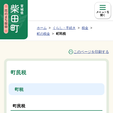
本文へ移動
メニュー
現在位置：
ホーム
くらし・手続き
税金
Group NAV
BreadCrumb
町の税金
町民税
このページを印刷する
町民税
町税
町民税