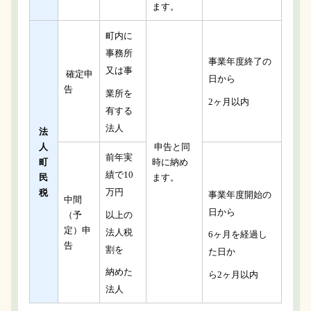
ます。
町内に
事務所
事業年度終了の
又は事
確定申
日から
告
業所を
2ヶ月以内
有する
法人
法
人
申告と同
前年実
町
時に納め
績で10
民
ます。
万円
税
事業年度開始の
中間
日から
以上の
（予
定）申
法人税
6ヶ月を経過し
告
割を
た日か
納めた
ら2ヶ月以内
法人