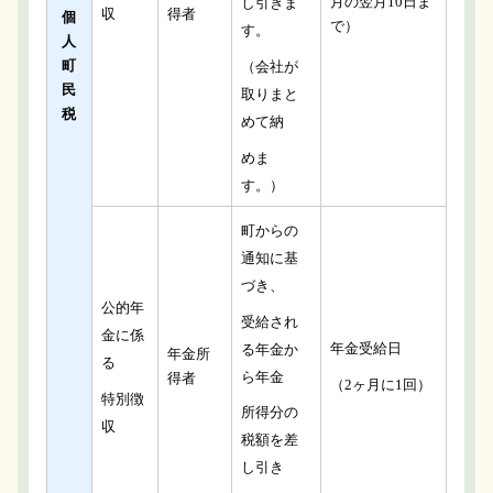
月の翌月10日ま
し引きま
収
得者
個
で）
す。
人
町
（会社が
民
取りまと
税
めて納
めま
す。）
町からの
通知に基
づき、
公的年
受給され
金に係
年金受給日
る年金か
年金所
る
ら年金
得者
（2ヶ月に1回）
特別徴
所得分の
収
税額を差
し引き