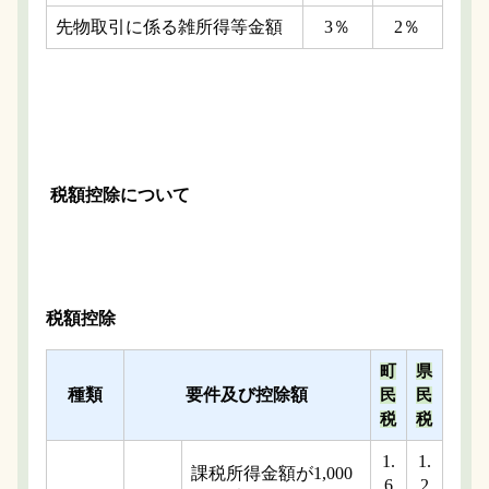
先物取引に係る雑所得等金額
3％
2％
税額控除について
税額控除
町
県
種類
要件及び控除額
民
民
税
税
1.
1.
課税所得金額が1,000
6
2