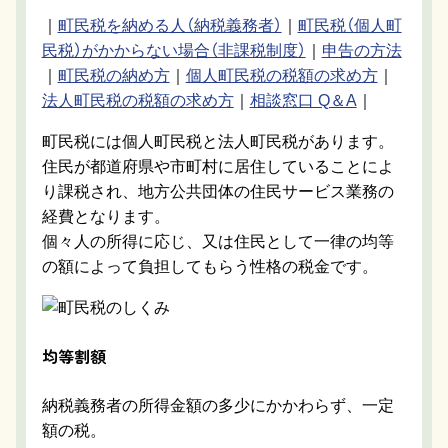
｜
町民税を納める人（納税義務者）
｜
町民税（個人町
民税）がかからない場合（非課税制度）
｜
申告の方法
｜
町民税の納め方
｜
個人町民税の税額の求め方
｜
法人町民税の税額の求め方
｜
相談窓口 Q＆A
｜
町民税には個人町民税と法人町民税があります。
住民が都道府県や市町村に居住していることによ
り課税され、地方公共団体の住民サービス業務の
経費となります。
個々人の所得に応じ、又は住民として一律の均等
の額によって負担してもらう性格の税金です。
均等割額
納税義務者の所得金額の多少にかかわらず、一定
額の税。