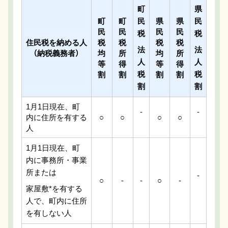
町
県
町
町
民
県
県
民
民
民
民
民
税
税
住民税を納める人
税
税
税
税
法
法
（納税義務者）
均
所
均
所
人
人
等
得
等
得
税
税
割
割
割
割
割
割
1月1日現在、町
-
-
内に住所を有する
○
○
○
○
人
1月1日現在、町
内に事務所・事業
所または
-
○
-
-
○
-
家屋敷*を有する
人で、町内に住所
を有しない人