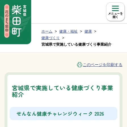
本文へ移動
メニュー
現在位置：
ホーム
健康・福祉
健康
Group NAV
BreadCrumb
健康づくり
宮城県で実施している健康づくり事業紹介
このページを印刷する
宮城県で実施している健康づくり事業
紹介
せんなん健康チャレンジウィーク 2026