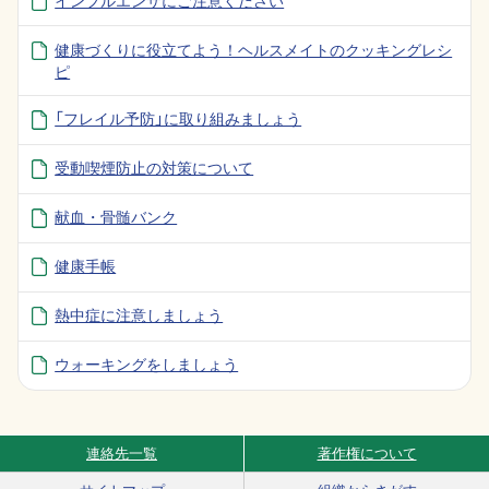
インフルエンザにご注意ください
健康づくりに役立てよう！ヘルスメイトのクッキングレシ
ピ
「フレイル予防」に取り組みましょう
受動喫煙防止の対策について
献血・骨髄バンク
健康手帳
熱中症に注意しましょう
ウォーキングをしましょう
連絡先一覧
著作権について
Site Navigation