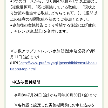
●3つのコースから、取り組む項目を1つ以上選択し
（複数選択可。「既に実施している取組」、「現状よ
り対策を推進する取組」どちらでも可。）、1週間以
上の任意の期間取組を決めてご参加ください。
●参加後の実施報告により希望する施設には「健康
チャレンジ達成証」を交付します。
※歩数アップチャレンジ参加（別途申込必要〆切9
月11日（金）まで）:
(URL)
http://www.pref.miyagi.jp/soshiki/kensui/hosu
uappu-top.html
申込み受付期間
令和8年7月24日（金）から同年10月30日（金）まで
※各施設で設定した実施期間前にお申し込みを