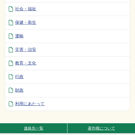
社会・福祉
保健・衛生
運輸
災害・治安
教育・文化
行政
財政
利用にあたって
連絡先一覧
著作権について
Site Navigation