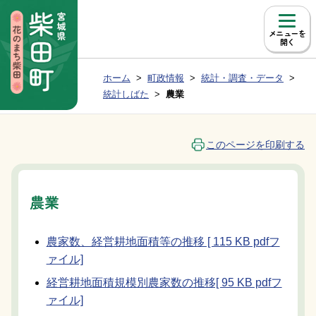
本文へ移動
メニュー
現在位置：
ホーム
町政情報
統計・調査・データ
Group NAV
BreadCrumb
統計しばた
農業
このページを印刷する
農業
農家数、経営耕地面積等の推移 [ 115 KB pdfフ
ァイル]
経営耕地面積規模別農家数の推移[ 95 KB pdfフ
ァイル]