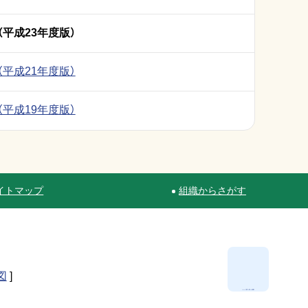
平成23年度版）
平成21年度版）
平成19年度版）
イトマップ
組織からさがす
図
]
ページ最上部へ移動