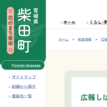
本文へ移動
ホーム
くらし・
Group NAV
現在位置：
ホーム
町政情報
広
BreadCrumb
Foreign language
サイトマップ
組織から探す
広報しば
連絡先一覧