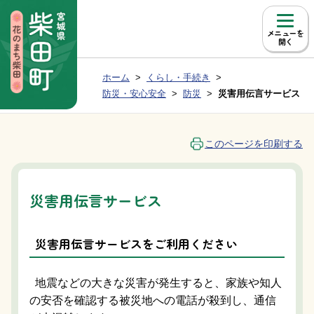
本文へ移動
メニュー
現在位置：
ホーム
くらし・手続き
Group NAV
BreadCrumb
防災・安心安全
防災
災害用伝言サービス
このページを印刷する
災害用伝言サービス
災害用伝言サービスをご利用ください
地震などの大きな災害が発生すると、家族や知人
の安否を確認する被災地への電話が殺到し、通信