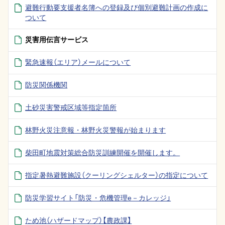
避難行動要支援者名簿への登録及び個別避難計画の作成に
ついて
災害用伝言サービス
緊急速報（エリア）メールについて
防災関係機関
土砂災害警戒区域等指定箇所
林野火災注意報・林野火災警報が始まります
柴田町地震対策総合防災訓練開催を開催します。
指定暑熱避難施設（クーリングシェルター）の指定について
防災学習サイト「防災・危機管理e－カレッジ」
ため池（ハザードマップ）【農政課】