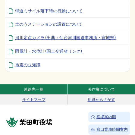
弾道ミサイル落下時の行動について
土のうステーションの設置について
河川定点カメラ（出典：仙台河川国道事務所・宮城県）
雨量計・水位計（国土交通省リンク）
地震の豆知識
連絡先一覧
著作権について
Site Navigation
サイトマップ
組織からさがす
→
役場案内図
柴田町役場
→
窓口業務時間案内