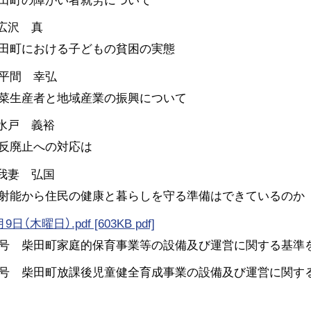
広沢 真
田町における子どもの貧困の実態
平間 幸弘
菜生産者と地域産業の振興について
 水戸 義裕
反廃止への対応は
 我妻 弘国
射能から住民の健康と暮らしを守る準備はできているのか
日（木曜日）.pdf [603KB pdf]
2号 柴田町家庭的保育事業等の設備及び運営に関する基準
3号 柴田町放課後児童健全育成事業の設備及び運営に関す