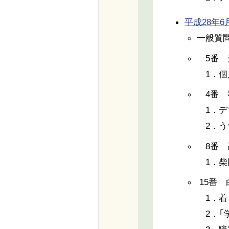
平成28年6月7
一般質
5番 
1．個
4番 
1．デ
2．う
8番 
1．柴
15番
1．着
2．「