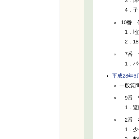
3．障
4．子
10番
1．地
2．1
7番 
1．パ
平成28年6月8
一般質
9番 
1．避
2番 
1．少
2．柴