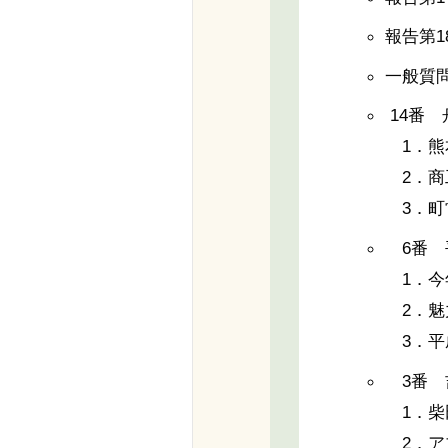
報告第
一般質
14番 
1．熊
2．商
3．町
6番 
1．今
2．魅
3．平
3番 
1．柴
2．ア