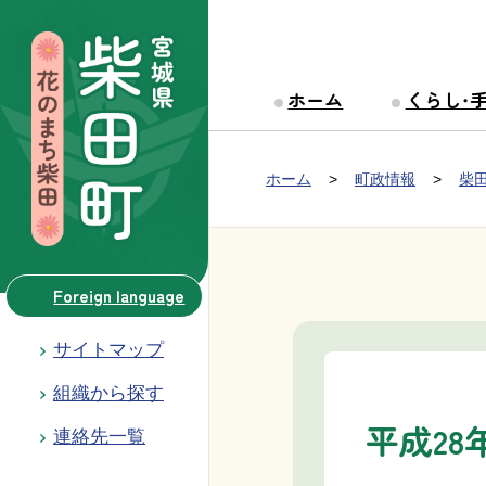
本文へ移動
ホーム
くらし・
Group NAV
現在位置：
ホーム
町政情報
柴
BreadCrumb
Foreign language
サイトマップ
組織から探す
平成28
連絡先一覧