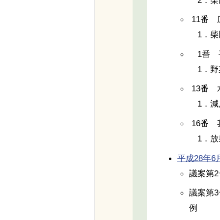
11番 
1．柴
1番 
1．野
13番
1．減
16番
1．放
平成28年6月9
議案第
議案第
例