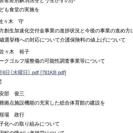
害者差別解消法をどう生かすのか
ども食堂の実施を
 佐々木 守
方創生加速化交付金事業の進捗状況と今後の事業の進め方
8歳選挙権への対応について介護保険料の値上げについて
佐々木 裕子
ークゴルフ場整備の可能性調査事業等について
日（水曜日）.pdf [781KB pdf]
問
安部 俊三
難拠点施設機能の充実した総合体育館の建設を
桜場 政行
子化への取り組みについて
田町の障がい者就労について