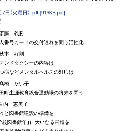
日（火曜日）.pdf [916KB pdf]
問
斎藤 義勝
人番号カードの交付遅れを問う活性化
秋本 好則
マンドタクシーの内容は
つ病などメンタルヘルスの対応は
髙橋 たい子
田町生涯教育総合運動場の将来を問う
 白内 恵美子
々と図書館建設の準備を
学校図書館年」に大いなる飛躍を