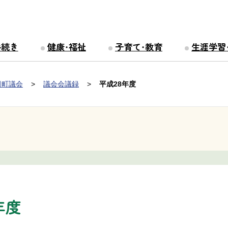
手続き
健康・福祉
子育て・教育
生涯学習
田町議会
議会会議録
平成28年度
年度