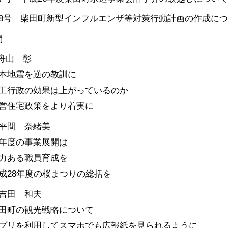
18号 柴田町新型インフルエンザ等対策行動計画の作成に
問
舟山 彰
本地震を逆の教訓に
工行政の効果は上がっているのか
営住宅政策をより着実に
平間 奈緒美
年度の事業展開は
力ある職員育成を
成28年度の桜まつりの総括を
吉田 和夫
田町の観光戦略について
プリを利用してスマホでも広報紙を見られるように