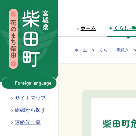
本文へ移動
ホーム
くらし・
Group NAV
現在位置：
ホーム
くらし・手続き
BreadCrumb
Foreign language
サイトマップ
組織から探す
柴田町
連絡先一覧