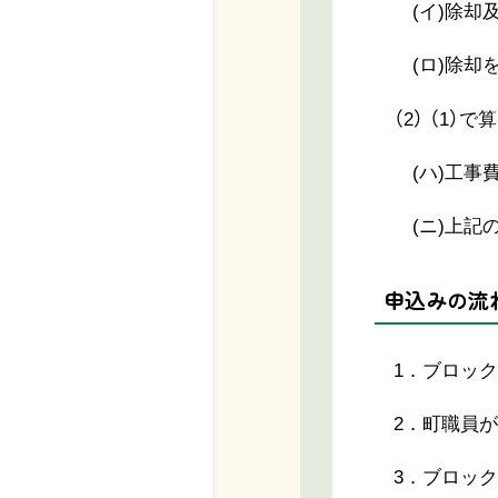
(イ)除却及
(ロ)除却を行
（2） （1）で
(ハ)工事費
(ニ)上記の
申込みの流
1．ブロッ
2．町職員が
3．ブロック