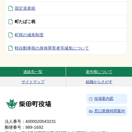
固定資産税
町たばこ税
町税の減免制度
軽自動車税の身体障害者等減免について
連絡先一覧
著作権について
Site Navigation
サイトマップ
組織からさがす
→
役場案内図
柴田町役場
→
窓口業務時間案内
法人番号：4000020043231
郵便番号：989-1692