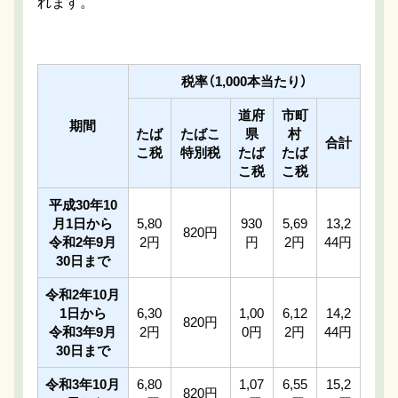
れます。
税率（1,000本当たり）
道府
市町
期間
たば
たばこ
県
村
合計
こ税
特別税
たば
たば
こ税
こ税
平成30年10
月1日から
5,80
930
5,69
13,2
820円
令和2年9月
2円
円
2円
44円
30日まで
令和2年10月
1日から
6,30
1,00
6,12
14,2
820円
令和3年9月
2円
0円
2円
44円
30日まで
令和3年10月
6,80
1,07
6,55
15,2
820円