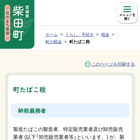
本文へ移動
メニュー
現在位置：
ホーム
くらし・手続き
税金
Group NAV
BreadCrumb
町の税金
町たばこ税
このページを印刷する
町たばこ税
納税義務者
製造たばこの製造者、特定販売業者及び卸売販売
業者 (以下「卸売販売業者等」といいます。) が、製