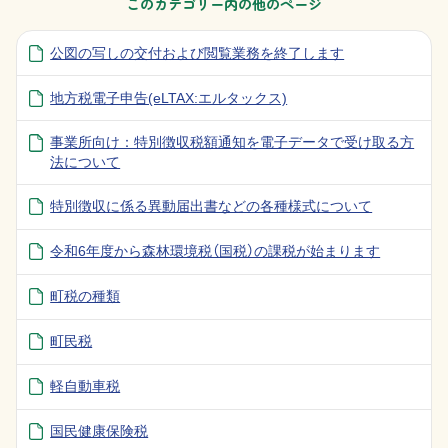
このカテゴリー内の他のページ
公図の写しの交付および閲覧業務を終了します
地方税電子申告(eLTAX:エルタックス)
事業所向け：特別徴収税額通知を電子データで受け取る方
法について
特別徴収に係る異動届出書などの各種様式について
令和6年度から森林環境税（国税）の課税が始まります
町税の種類
町民税
軽自動車税
国民健康保険税