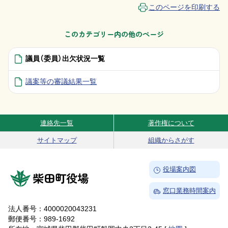
このページを印刷する
このカテゴリー内の他のページ
議員（委員）出欠状況一覧
議案等の審議結果一覧
連絡先一覧
著作権について
Site Navigation
サイトマップ
組織からさがす
→
役場案内図
柴田町役場
→
窓口業務時間案内
法人番号：4000020043231
郵便番号：989-1692