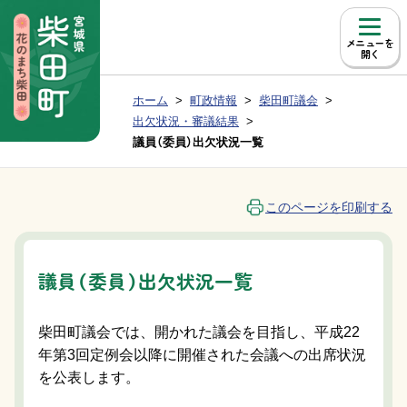
本文へ移動
メニュー
現在位置：
ホーム
町政情報
柴田町議会
Group NAV
BreadCrumb
出欠状況・審議結果
議員（委員）出欠状況一覧
このページを印刷する
議員（委員）出欠状況一覧
柴田町議会では、開かれた議会を目指し、平成22
年第3回定例会以降に開催された会議への出席状況
を公表します。