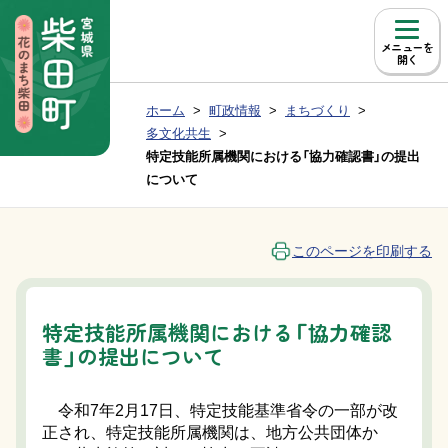
本文へ移動
メニュー
現在位置：
ホーム
町政情報
まちづくり
Group NAV
BreadCrumb
多文化共生
特定技能所属機関における「協力確認書」の提出
について
このページを印刷する
特定技能所属機関における「協力確認
書」の提出について
令和7年2月17日、特定技能基準省令の一部が改
正され、特定技能所属機関は、地方公共団体か