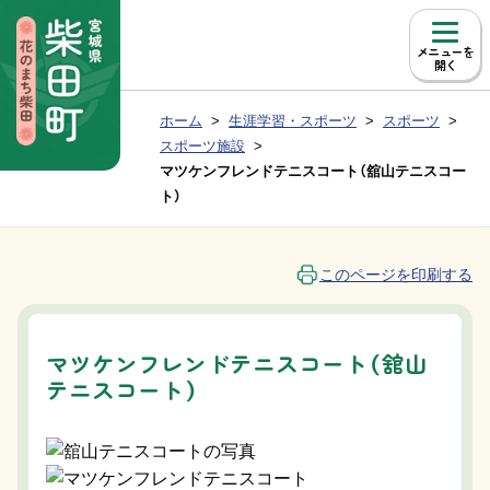
本文へ移動
メニュー
現在位置：
ホーム
生涯学習・スポーツ
スポーツ
Group NAV
BreadCrumb
スポーツ施設
マツケンフレンドテニスコート（舘山テニスコー
ト）
このページを印刷する
マツケンフレンドテニスコート（舘山
テニスコート）