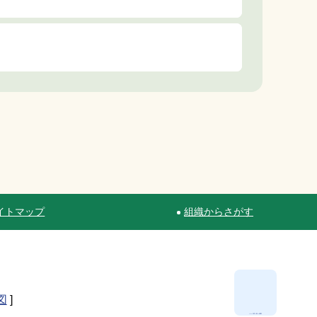
イトマップ
組織からさがす
図
]
ページ最上部へ移動