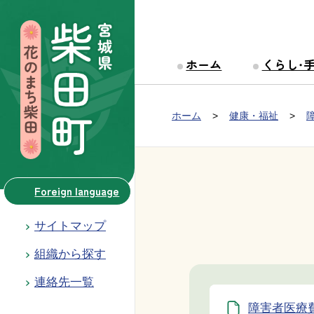
本文へ移動
ホーム
くらし・
Group NAV
現在位置：
ホーム
健康・福祉
BreadCrumb
Foreign language
サイトマップ
組織から探す
連絡先一覧
障害者医療