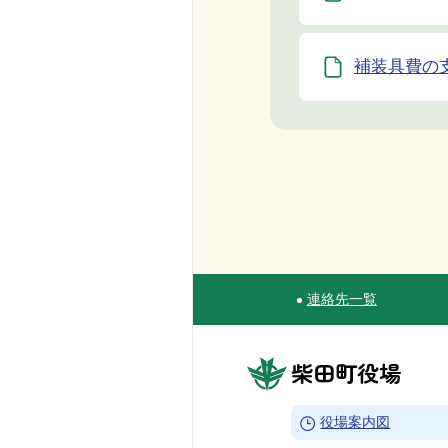
補装具費の
連絡先一覧
Site Navigation
柴田町役場
→
役場案内図