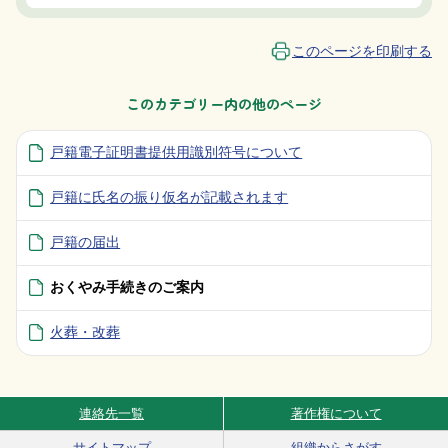
このページを印刷する
このカテゴリー内の他のページ
戸籍電子証明書提供用識別符号について
戸籍に氏名の振り仮名が記載されます
戸籍の届出
おくやみ手続きのご案内
火葬・改葬
連絡先一覧
著作権について
Site Navigation
サイトマップ
組織からさがす