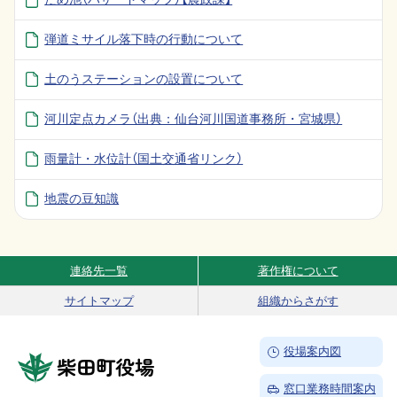
弾道ミサイル落下時の行動について
土のうステーションの設置について
河川定点カメラ（出典：仙台河川国道事務所・宮城県）
雨量計・水位計（国土交通省リンク）
地震の豆知識
連絡先一覧
著作権について
Site Navigation
サイトマップ
組織からさがす
→
役場案内図
柴田町役場
→
窓口業務時間案内