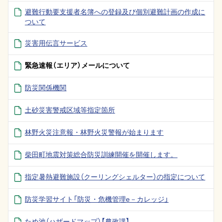
避難行動要支援者名簿への登録及び個別避難計画の作成に
ついて
災害用伝言サービス
緊急速報（エリア）メールについて
防災関係機関
土砂災害警戒区域等指定箇所
林野火災注意報・林野火災警報が始まります
柴田町地震対策総合防災訓練開催を開催します。
指定暑熱避難施設（クーリングシェルター）の指定について
防災学習サイト「防災・危機管理e－カレッジ」
ため池（ハザードマップ）【農政課】