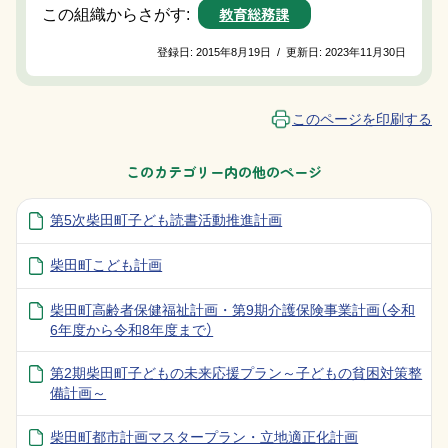
教育総務課
この組織からさがす:
登録日:
2015年8月19日
/
更新日:
2023年11月30日
このページを印刷する
このカテゴリー内の他のページ
第5次柴田町子ども読書活動推進計画
柴田町こども計画
柴田町高齢者保健福祉計画・第9期介護保険事業計画（令和
6年度から令和8年度まで）
第2期柴田町子どもの未来応援プラン～子どもの貧困対策整
備計画～
柴田町都市計画マスタープラン・立地適正化計画