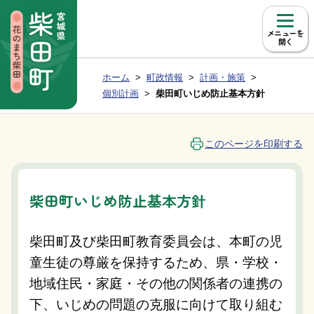
本文へ移動
メニュー
現在位置：
ホーム
町政情報
計画・施策
Group NAV
BreadCrumb
個別計画
柴田町いじめ防止基本方針
このページを印刷する
柴田町いじめ防止基本方針
柴田町及び柴田町教育委員会は、本町の児
童生徒の尊厳を保持するため、県・学校・
地域住民・家庭・その他の関係者の連携の
下、いじめの問題の克服に向けて取り組む