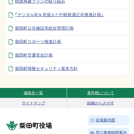
財政再建プランの取り組み
「デジタル化を見据えた行財政適正化推進計画」
柴田町公共施設等総合管理計画
柴田町スポーツ推進計画
柴田町交通安全計画
柴田町情報セキュリティ基本方針
連絡先一覧
著作権について
Site Navigation
サイトマップ
組織からさがす
→
役場案内図
柴田町役場
→
窓口業務時間案内