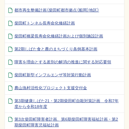
都市再生整備計画（柴田町都市拠点（船岡）地区）
柴田町トンネル長寿命化修繕計画
柴田町橋梁長寿命化修繕計画および個別施設計画
第2期しばた食と農のまちづくり条例基本計画
障害を理由とする差別の解消の推進に関する対応要領
柴田町新型インフルエンザ等対策行動計画
農山漁村活性化プロジェクト支援交付金
第3期健康しばた21・第2期柴田町自殺対策計画 令和7年
度から令和18年度
第3次柴田町障害者計画、第6期柴田町障害福祉計画・第2
期柴田町障害児福祉計画