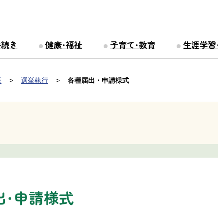
手続き
健康・福祉
子育て・教育
生涯学習
挙
選挙執行
各種届出・申請様式
出・申請様式