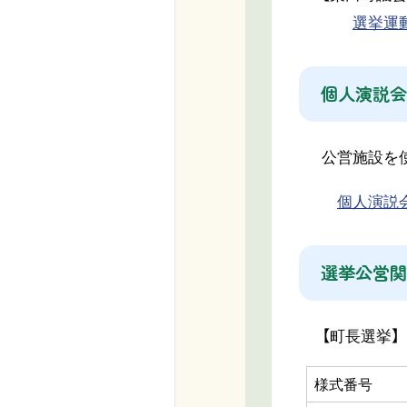
選挙運動
個人演説会
公営施設を使
個人演説会等
選挙公営関
【町長選挙】
様式番号