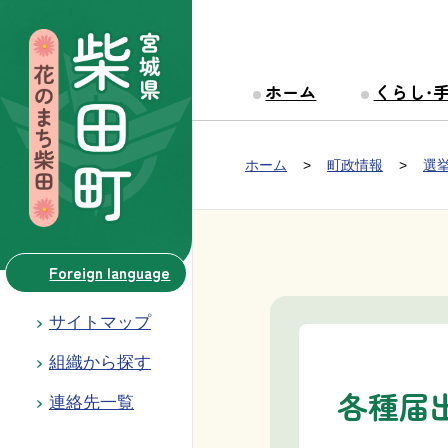
本文へ移動
ホーム
くらし・
Group NAV
現在位置：
ホーム
町政情報
選
BreadCrumb
Foreign language
サイトマップ
組織から探す
各種届
連絡先一覧