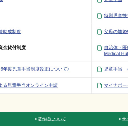
特別児童扶
費助成制度
父母の離婚
資金貸付制度
自治体・医療
Medical
和6年度児童手当制度改正について）
児童手当 
よる児童手当オンライン申請
マイナポー
著作権について
サ