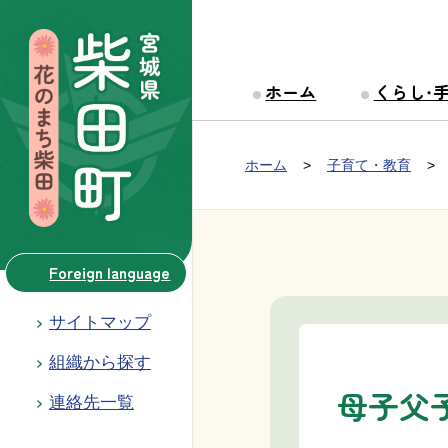
本文へ移動
ホーム
くらし・
Group NAV
現在位置：
ホーム
子育て・教育
BreadCrumb
Foreign language
サイトマップ
組織から探す
母子父
連絡先一覧