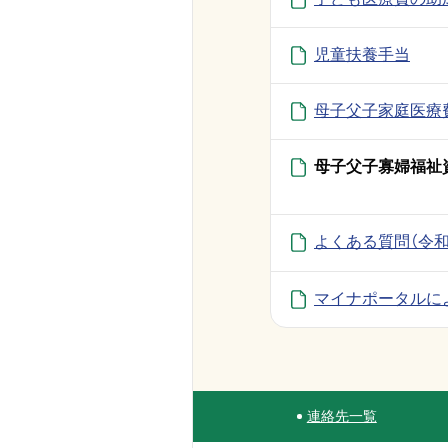
児童扶養手当
母子父子家庭医療
母子父子寡婦福祉
よくある質問（令
マイナポータルに
連絡先一覧
Site Navigation