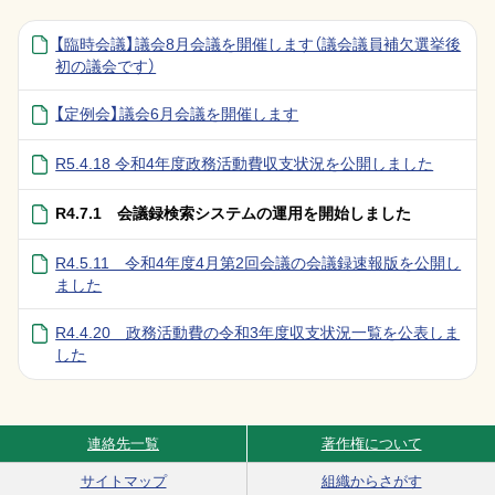
【臨時会議】議会8月会議を開催します（議会議員補欠選挙後
初の議会です）
【定例会】議会6月会議を開催します
R5.4.18 令和4年度政務活動費収支状況を公開しました
R4.7.1 会議録検索システムの運用を開始しました
R4.5.11 令和4年度4月第2回会議の会議録速報版を公開し
ました
R4.4.20 政務活動費の令和3年度収支状況一覧を公表しま
した
連絡先一覧
著作権について
Site Navigation
サイトマップ
組織からさがす