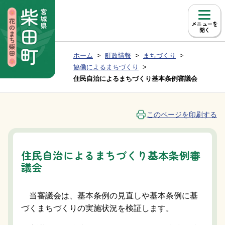
本文へ移動
メニュー
現在位置：
ホーム
町政情報
まちづくり
Group NAV
BreadCrumb
協働によるまちづくり
住民自治によるまちづくり基本条例審議会
このページを印刷する
住民自治によるまちづくり基本条例審
議会
当審議会は、基本条例の見直しや基本条例に基
づくまちづくりの実施状況を検証します。