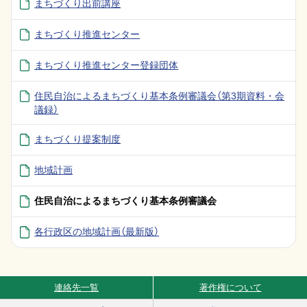
まちづくり出前講座
まちづくり推進センター
まちづくり推進センター登録団体
住民自治によるまちづくり基本条例審議会（第3期資料・会
議録）
まちづくり提案制度
地域計画
住民自治によるまちづくり基本条例審議会
各行政区の地域計画（最新版）
連絡先一覧
著作権について
Site Navigation