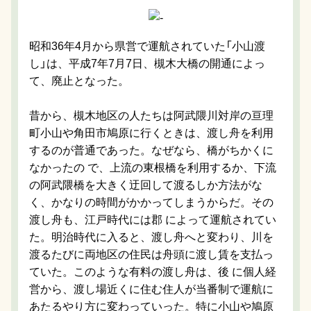
昭和36年4月から県営で運航されていた「小山渡
し」は、平成7年7月7日、槻木大橋の開通によっ
て、廃止となった。
昔から、槻木地区の人たちは阿武隈川対岸の亘理
町小山や角田市鳩原に行くときは、渡し舟を利用
するのが普通であった。なぜなら、橋がちかくに
なかったの で、上流の東根橋を利用するか、下流
の阿武隈橋を大きく迂回して渡るしか方法がな
く、かなりの時間がかかってしまうからだ。その
渡し舟も、江戸時代には郡 によって運航されてい
た。明治時代に入ると、渡し舟へと変わり、川を
渡るたびに両地区の住民は舟頭に渡し賃を支払っ
ていた。このような有料の渡し舟は、後 に個人経
営から、渡し場近くに住む住人が当番制で運航に
あたるやり方に変わっていった。特に小山や鳩原