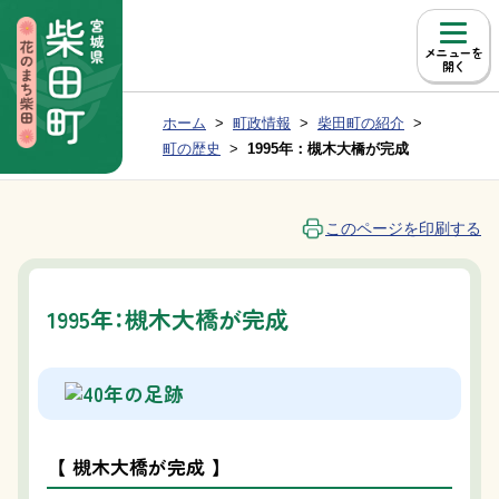
本文へ移動
メニュー
現在位置：
ホーム
町政情報
柴田町の紹介
Group NAV
BreadCrumb
町の歴史
1995年：槻木大橋が完成
このページを印刷する
1995年：槻木大橋が完成
【 槻木大橋が完成 】