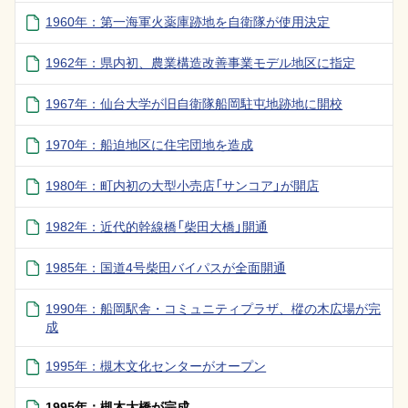
1960年：第一海軍火薬庫跡地を自衛隊が使用決定
1962年：県内初、農業構造改善事業モデル地区に指定
1967年：仙台大学が旧自衛隊船岡駐屯地跡地に開校
1970年：船迫地区に住宅団地を造成
1980年：町内初の大型小売店「サンコア」が開店
1982年：近代的幹線橋「柴田大橋」開通
1985年：国道4号柴田バイパスが全面開通
1990年：船岡駅舎・コミュニティプラザ、樅の木広場が完
成
1995年：槻木文化センターがオープン
1995年：槻木大橋が完成