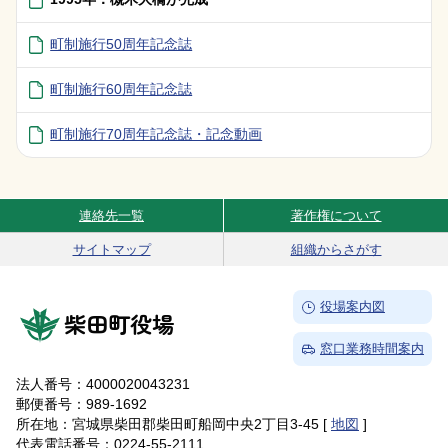
町制施行50周年記念誌
町制施行60周年記念誌
町制施行70周年記念誌・記念動画
連絡先一覧
著作権について
Site Navigation
サイトマップ
組織からさがす
→
役場案内図
柴田町役場
→
窓口業務時間案内
法人番号：4000020043231
郵便番号：989-1692
所在地：宮城県柴田郡柴田町船岡中央2丁目3-45 [
地図
]
代表電話番号：0224-55-2111