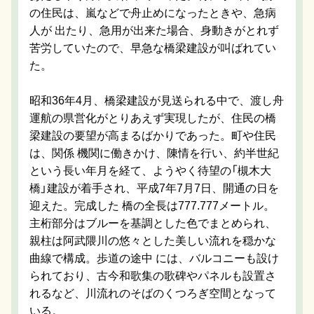
の住民は、嵐などで舟止めになったときや、急病
人が 出たり、急用が出来た場合、身動きがとれず
苦労していたので、早急な橋梁建設が叫ばれてい
た。
昭和36年4月、橋梁建設が見送られる中で、渡し舟
運航の県営化がとりあえず実現したが、住民の橋
梁建設の要望が高まるばかりであった。町や住民
は、関係 機関に働きかけ、陳情を行い、約半世紀
という長い年月を経て、ようやく待望の「槻木大
橋」建設が着手され、平成7年7月7日、開通の日を
迎えた。完成した 橋の全長は777.777メートル。
主桁部分はブルーを基調とした色でまとめられ、
親柱は阿武隈川の悠々とした美しい流れを穏かな
曲線で構成。歩道の途中 には、バルコニーも設け
られており、古今和歌集の歌碑やパネルも設置さ
れるなど、川流れのそばのくつろぎ空間となって
いる。