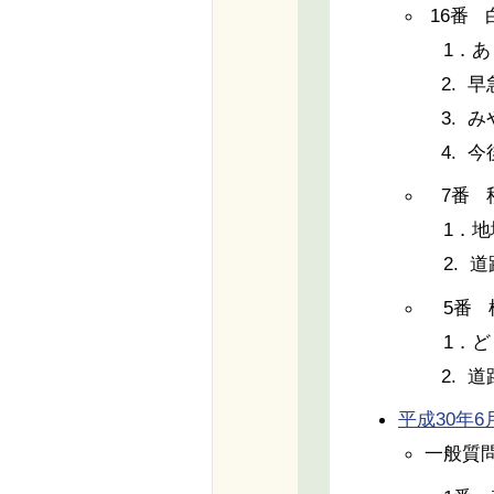
16番
1．あ
2. 
3. 
4. 
7番 
1．地
2. 
5番 
1．ど
2. 
平成30年6月6
一般質