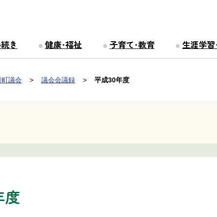
手続き
健康・福祉
子育て・教育
生涯学習
田町議会
議会会議録
平成30年度
年度