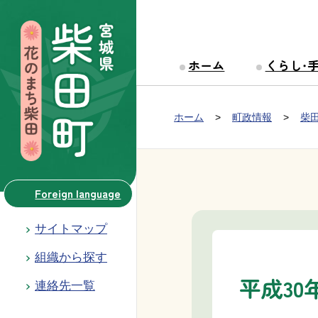
本文へ移動
ホーム
くらし・
Group NAV
現在位置：
ホーム
町政情報
柴
BreadCrumb
Foreign language
サイトマップ
組織から探す
平成30
連絡先一覧