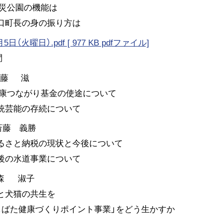
災公園の機能は
滝口町長の身の振り方は
日（火曜日）.pdf [ 977 KB pdfファイル]
問
加藤 滋
康つながり基金の使途について
伝統芸能の存続について
斎藤 義勝
ふるさと納税の現状と今後について
今後の水道事業について
 森 淑子
人と犬猫の共生を
「しばた健康づくりポイント事業」をどう生かすか