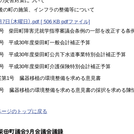
の災害対策について
今後の町の施策、インフラの整備等について
日（木曜日）.pdf [ 506 KB pdfファイル]
1号 柴田町障害児就学指導審議会条例の一部を改正する条
2号 平成30年度柴田町一般会計補正予算
3号 平成30年度柴田町公共下水道事業特別会計補正予算
4号 平成30年度柴田町介護保険特別会計補正予算
案第1号 臓器移植の環境整備を求める意見書
1号 臓器移植の環境整備を求める意見書の採択を求める陳
ページのトップに戻る
度柴田町議会9月会議会議録