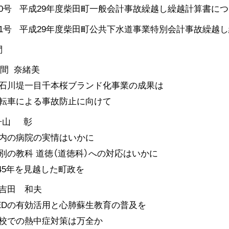
10号 平成29年度柴田町一般会計事故繰越し繰越計算書に
11号 平成29年度柴田町公共下水道事業特別会計事故繰越
問
間 奈緒美
石川堤一目千本桜ブランド化事業の成果は
転車による事故防止に向けて
舟山 彰
内の病院の実情はいかに
別の教科 道徳（道徳科）への対応はいかに
045年を見越した町政を
吉田 和夫
EDの有効活用と心肺蘇生教育の普及を
校での熱中症対策は万全か