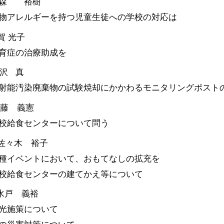
森 裕樹
物アレルギーを持つ児童生徒への学校の対応は
賀 光子
育症の治療助成を
広沢 真
射能汚染廃棄物の試験焼却にかかわるモニタリングポスト
安藤 義憲
校給食センターについて問う
 佐々木 裕子
種イベントにおいて、おもてなしの拡充を
校給食センターの建てかえ等について
水戸 義裕
光施策について