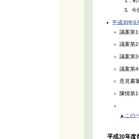
2．町
3. 
平成30年6月7
議案第
議案第
議案第
議案第
意見書
陳情第
▲この
平成30年