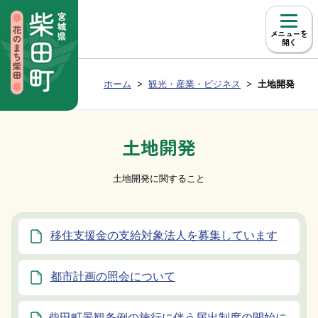
本文へ移動
メニュー
Group NAV
現在位置：
ホーム
観光・産業・ビジネス
土地開発
BreadCrumb
土地開発
土地開発に関すること
移住支援金の支給対象法人を募集しています
都市計画の照会について
柴田町景観条例の施行に伴う届出制度の開始に