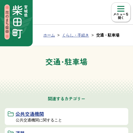
本文へ移動
メニュー
Group NAV
現在位置：
ホーム
くらし・手続き
交通・駐車場
BreadCrumb
交通・駐車場
関連するカテゴリー
公共交通機関
公共交通機関に関すること