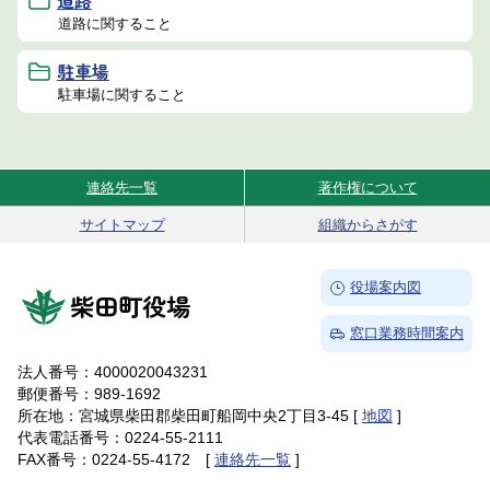
道路
道路に関すること
駐車場
駐車場に関すること
連絡先一覧
著作権について
Site Navigation
サイトマップ
組織からさがす
→
役場案内図
柴田町役場
→
窓口業務時間案内
法人番号：4000020043231
郵便番号：989-1692
所在地：宮城県柴田郡柴田町船岡中央2丁目3-45 [
地図
]
代表電話番号：0224-55-2111
FAX番号：0224-55-4172 [
連絡先一覧
]